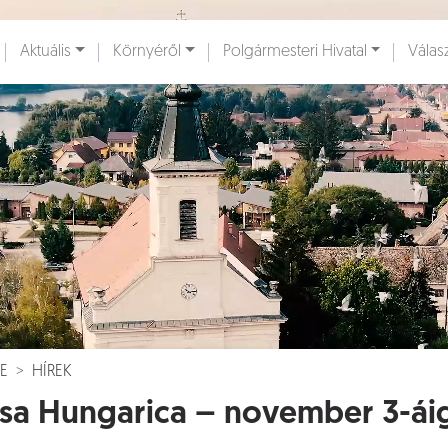
Ugrás a fő tartalomhoz
Aktuális
Környéről
Polgármesteri Hivatal
Válas
ények [
]
Dokumentumok [
]
E
HÍREK
sa Hungarica – november 3-áig