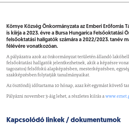
Környe Község Önkormányzata az Emberi Erőforrás 
is kiírja a 2023. évre a Bursa Hungarica Felsőoktatás
felsőoktatási hallgatók számára a 2022/2023. tanév m
félévére vonatkozóan.
A pályázatra azok az önkormányzat területén állandó lakóhell
felsőoktatási hallgatók jelentkezhetnek, akik a képzésre vonat
tagozatos) felsőfokú alapképzésben, mesterképzésben, egység
szakképzésben folytatják tanulmányaikat.
Az ösztöndíj időtartama 10 hónap, azaz két egymást követő ta
Pályázni november 3-áig lehet, a részletes kiírás a
www.emet.
Kapcsolódó linkek / dokumentumok