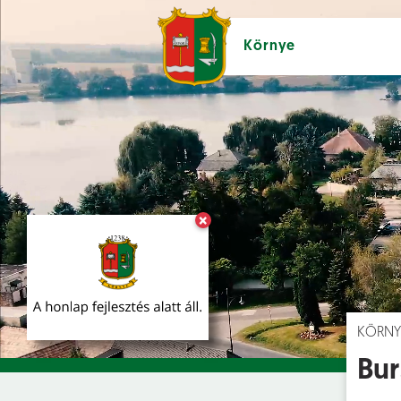
Környe
×
Hírek [
]
Esem
KÖRNY
Bur