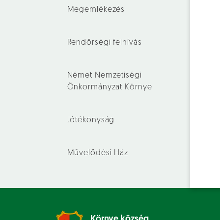
Megemlékezés
Rendőrségi felhívás
Német Nemzetiségi
Önkormányzat Környe
Jótékonyság
Művelődési Ház
Környe község