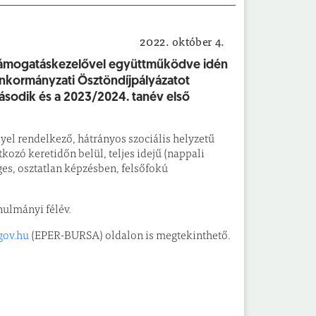
2022. október 4.
Pályázati felhívás
Támogatáskezelővel együttműködve idén
i Önkormányzati Ösztöndíjpályázatot
ásodik és a 2023/2024. tanév első
yel rendelkező, hátrányos szociális helyzetű
kozó keretidőn belül, teljes idejű (nappali
es, osztatlan képzésben, felsőfokú
nulmányi félév.
gov.hu
(EPER-BURSA) oldalon is megtekinthető.