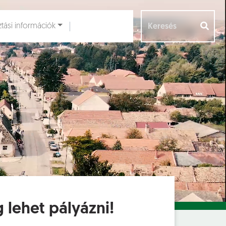
ztási információk
Aloldalak [
]
 lehet pályázni!