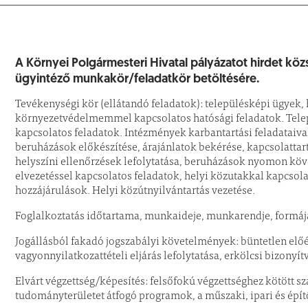
A Környei Polgármesteri Hivatal pályázatot hirdet kö
ügyintéző munkakör/feladatkör betöltésére.
Tevékenységi kör (ellátandó feladatok): településképi ügyek
környezetvédelmemmel kapcsolatos hatósági feladatok. Tele
kapcsolatos feladatok. Intézmények karbantartási feladataiva
beruházások előkészítése, árajánlatok bekérése, kapcsolattar
helyszíni ellenőrzések lefolytatása, beruházások nyomon köv
elvezetéssel kapcsolatos feladatok, helyi közutakkal kapcsol
hozzájárulások. Helyi közútnyilvántartás vezetése.
Foglalkoztatás időtartama, munkaideje, munkarendje, formája:
Jogállásból fakadó jogszabályi követelmények: büntetlen elő
vagyonnyilatkozattételi eljárás lefolytatása, erkölcsi bizonyít
Elvárt végzettség/képesítés: felsőfokú végzettséghez kötött s
tudományterületet átfogó programok, a műszaki, ipari és építő