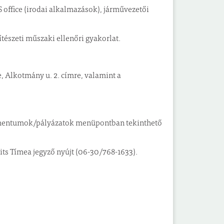
S office (irodai alkalmazások), járművezetői
ítészeti műszaki ellenőri gyakorlat.
e, Alkotmány u. 2. címre, valamint a
kumentumok/pályázatok menüpontban tekinthető
its Tímea jegyző nyújt (06-30/768-1633).