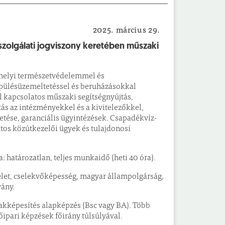
2025. március 29.
Pályázati felhívás
zszolgálati jogviszony keretében műszaki
, helyi természetvédelemmel és
pülésüzemeltetéssel és beruházásokkal
l kapcsolatos műszaki segítségnyújtás,
tás az intézményekkel és a kivitelezőkkel,
etése, garanciális ügyintézések. Csapadékvíz-
atos közútkezelői ügyek és tulajdonosi
 határozatlan, teljes munkaidő (heti 40 óra).
élet, cselekvőképesség, magyar állampolgárság,
vány.
zakképesítés alapképzés (Bsc vagy BA). Több
ipari képzések főirány túlsúlyával.