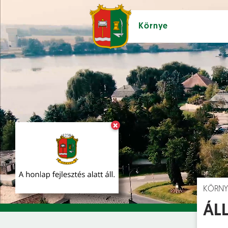
Környe
×
Hírek [
]
Esem
KÖRNY
ÁLL