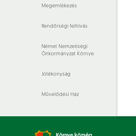
Megemlékezés
Rendőrségi felhívás
Német Nemzetiségi
Önkormányzat Környe
Jótékonyság
Művelődési Ház
Környe község