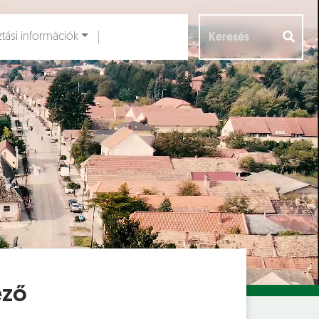
ztási információk
Aloldalak [
]
éző