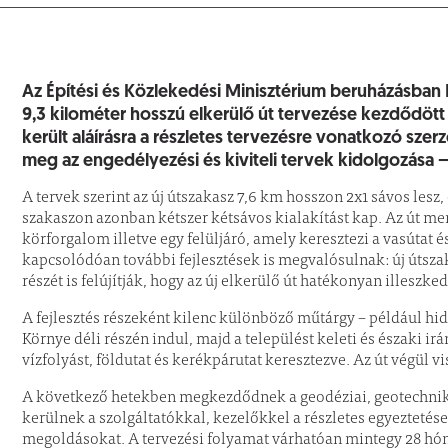
Az Építési és Közlekedési Minisztérium beruházásban
9,3 kilométer hosszú elkerülő út tervezése kezdődött 
került aláírásra a részletes tervezésre vonatkozó sz
meg az engedélyezési és kiviteli tervek kidolgozása –
A tervek szerint az új útszakasz 7,6 km hosszon 2x1 sávos lesz
szakaszon azonban kétszer kétsávos kialakítást kap. Az út me
körforgalom illetve egy felüljáró, amely keresztezi a vasútat é
kapcsolódóan további fejlesztések is megvalósulnak: új útsz
részét is felújítják, hogy az új elkerülő út hatékonyan illeszk
A fejlesztés részeként kilenc különböző műtárgy – például hida
Környe déli részén indul, majd a települést keleti és északi i
vízfolyást, földutat és kerékpárutat keresztezve. Az út végül 
A következő hetekben megkezdődnek a geodéziai, geotechnikai
kerülnek a szolgáltatókkal, kezelőkkel a részletes egyeztet
megoldásokat. A tervezési folyamat várhatóan mintegy 28 hón