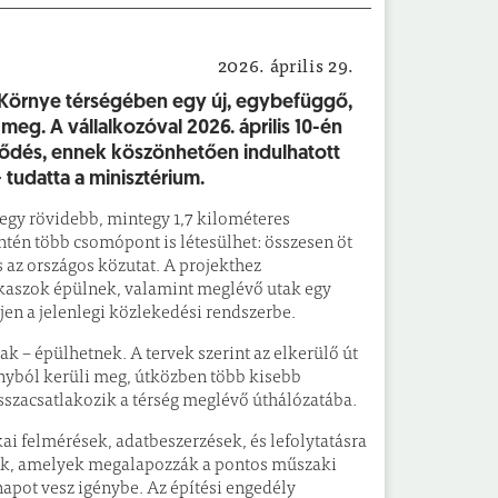
2026. április 29.
Hír
 Környe térségében egy új, egybefüggő,
meg. A vállalkozóval 2026. április 10-én
erződés, ennek köszönhetően indulhatott
 tudatta a minisztérium.
, egy rövidebb, mintegy 1,7 kilométeres
ntén több csomópont is létesülhet: összesen öt
s az országos közutat. A projekthez
akaszok épülnek, valamint meglévő utak egy
edjen a jelenlegi közlekedési rendszerbe.
k – épülhetnek. A tervek szerint az elkerülő út
rányból kerüli meg, útközben több kisebb
visszacsatlakozik a térség meglévő úthálózatába.
 felmérések, adatbeszerzések, és lefolytatásra
ések, amelyek megalapozzák a pontos műszaki
apot vesz igénybe. Az építési engedély