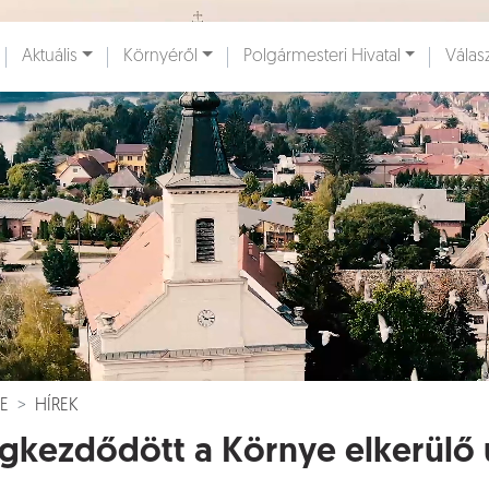
Ugrás a fő tartalomhoz
Aktuális
Környéről
Polgármesteri Hivatal
Válas
ények [
]
Dokumentumok [
]
E
HÍREK
kezdődött a Környe elkerülő 