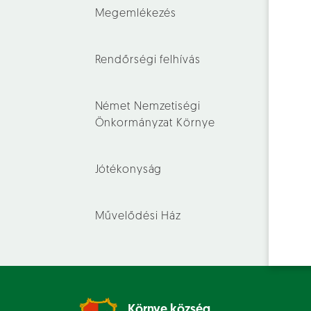
Megemlékezés
Rendőrségi felhívás
Német Nemzetiségi
Önkormányzat Környe
Jótékonyság
Művelődési Ház
Környe község