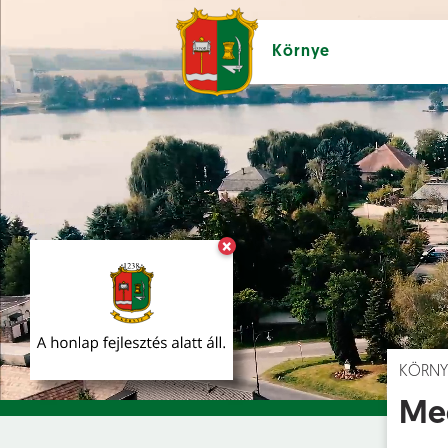
Környe
×
Hírek [
]
Esem
KÖRNY
Meg