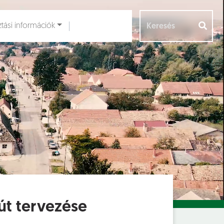
ztási információk
Aloldalak [
]
út tervezése