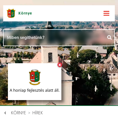
Környe
Hírek [
]
Események [
]
×
Dokumentumok [
]
Aloldalak [
]
KÖRNYE
HÍREK