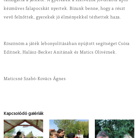
támogatta a játékot. A gyerekek a szervezők jóvoltából apró
kézműves falapocskát nyertek. Bízunk benne, hogy a részt
vevő felnőttek, gyerekek jó élményekkel térhettek haza.
Köszönöm a játék lebonyolításában nyújtott segítséget Csóra
Editnek, Halász-Becker Anitának és Matics Olivérnek.
Maticsné Szabó-Kovács Ágnes
Kapcsolódó galériák