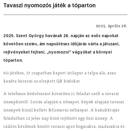
Tavaszi nyomozós játék a tóparton
Kikapcsolódás
2025. április 28.
2025. Szent György havának 26. napján az esős napokat
követően szeles, ám napsütéses időjárás várta a játszani,
rejtvényeket fejteni, „nyomozni” vágyókat a környei
tóparton.
60 játékos, 17 csapatban kapott útilaput a talpa alá, azaz
kezdte keresni az elrejtett QR kódokat.
A telefonos kódolvasást követően 11 feladat szólt a tavaszi
ünnepkörről. Leírás alapján a nőnapot, képek alapján tavaszi
ünnepek közül kellett felismerni néhányat. A kakukktojás
feladatban 12 jeles nap közé rejtőzött egy őszi ünnep. A
találós kérdések között tavaszi apró bogarakra, madarakra és