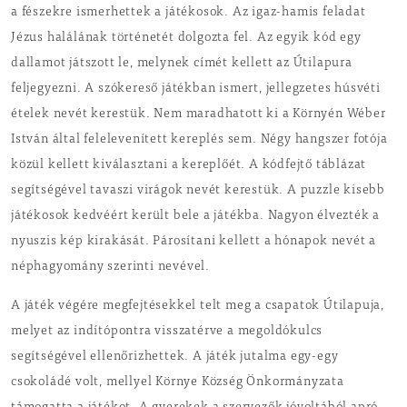
a fészekre ismerhettek a játékosok. Az igaz-hamis feladat
Jézus halálának történetét dolgozta fel. Az egyik kód egy
dallamot játszott le, melynek címét kellett az Útilapura
feljegyezni. A szókereső játékban ismert, jellegzetes húsvéti
ételek nevét kerestük. Nem maradhatott ki a Környén Wéber
István által felelevenített kereplés sem. Négy hangszer fotója
közül kellett kiválasztani a kereplőét. A kódfejtő táblázat
segítségével tavaszi virágok nevét kerestük. A puzzle kisebb
játékosok kedvéért került bele a játékba. Nagyon élvezték a
nyuszis kép kirakását. Párosítani kellett a hónapok nevét a
néphagyomány szerinti nevével.
A játék végére megfejtésekkel telt meg a csapatok Útilapuja,
melyet az indítópontra visszatérve a megoldókulcs
segítségével ellenőrizhettek. A játék jutalma egy-egy
csokoládé volt, mellyel Környe Község Önkormányzata