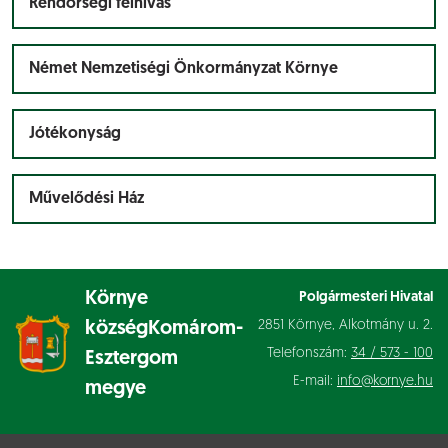
Rendőrségi felhívás
Német Nemzetiségi Önkormányzat Környe
Jótékonyság
Művelődési Ház
Környe
Polgármesteri Hivatal
2851 Környe, Alkotmány u. 2.
község
Komárom-
Telefonszám:
34 / 573 - 100
Esztergom
E-mail:
info@kornye.hu
megye