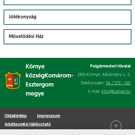
Jótékonyság
Művelődési Ház
Környe
Polgármesteri Hivatal
2851 Környe, Alkotmány u. 2.
község
Komárom-
Telefonszám:
34 / 573 - 100
Esztergom
E-mail:
info@kornye.hu
megye
Oldaltérkép
Impresszum
Adatkezelési tájékoztató