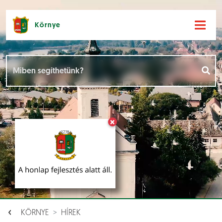
Környe
Hírek [
]
Események [
]
×
Dokumentumok [
]
Aloldalak [
]
KÖRNYE
HÍREK