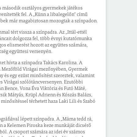
 és második osztályos gyermekek játékos
enítették fel. A „Künn a libalegelőn” című
sebbek már magabiztosan mozogtak a színpadon.
 tért vissza a színpadra. Az „Ittál-ettél
táncait dolgozza fel, több évnyi kutatómunka
s elismerést hozott az együttes számára,
kség együttesi versenyén.
ket hívta a színpadra Takács Karolina. A
, a Mezőföld Virágai mezőnyében, Gyermek
 és egy ezüst minősítést szereztek, valamint
es Virágai szólótáncversenyen. Ezutóbbi
n Bence, Vona Éva Viktória és Futó Máté,
sik Mátyás, Krüpl Adrienn és Kószás Balázs,
minősítéssel térhetett haza Laki Lili és Szabó
gráfiával lépett színpadra. A „Máma tedd rá,
n a Kelemen Piroska keze munkáját dicsérő
ból. A csoport számára az idei év számos