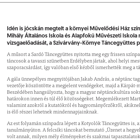
Kisfaludy Mihály Ál
Idén is jócskán megtelt a környei Művelődési Ház szín
Mihály Általános Iskola és Alapfokú Művészeti Iskola 
vizsgaelőadását, a Szivárvány-Környe Táncegyüttes p
A műsort a Sardó Táncegyüttes nyitotta meg egy frissen színpad
táncosok a tavaszi szünetben Erdélyben jártak, ahol helyi mest
szaporacsárdást, így valóban első kézből ismerhették meg a 
A gála ünnepélyes megnyitójában Jakab András, a néptánc tago
vezetője köszöntötte a megjelent vendégeket, majd a Kárpát-m
Beszédében hangsúlyozta, hogy a magyar néptánckultúra soks
határokon innen és túl élő közösségeket. Megemlékezett Mar
valamint azokról a kutatókról és hagyományőrzőkről, akiknek
is élő részei lehetnek mindennapjainknak.
Az est folyamán színpadra lépett a Kotyolók Táncegyüttes is, a
tanulmányúton. A felcsíki táncokat bemutató „Üzenet a hegye
volt annak, milyen mély élményeket és szakmai tapasztalatoka