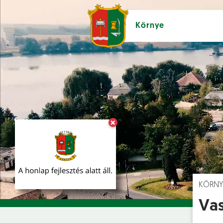
Környe
×
Hírek [
]
Esem
KÖRNY
Vas