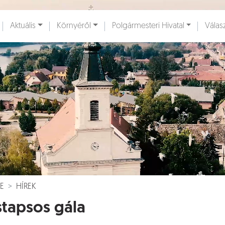
Ugrás a fő tartalomhoz
Aktuális
Környéről
Polgármesteri Hivatal
Válas
ények [
]
Dokumentumok [
]
E
HÍREK
tapsos gála