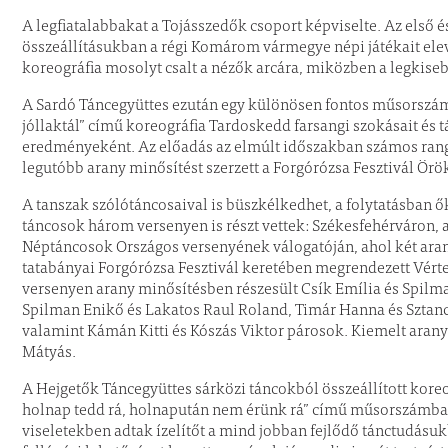
A legfiatalabbakat a Tojásszedők csoport képviselte. Az első
összeállításukban a régi Komárom vármegye népi játékait elev
koreográfia mosolyt csalt a nézők arcára, miközben a legki
A Sardó Táncegyüttes ezután egy különösen fontos műsorszámmal
jóllaktál” című koreográfia Tardoskedd farsangi szokásait és 
eredményeként. Az előadás az elmúlt időszakban számos rango
legutóbb arany minősítést szerzett a Forgórózsa Fesztivál Örö
A tanszak szólótáncosaival is büszkélkedhet, a folytatásban ő
táncosok három versenyen is részt vettek: Székesfehérváron
Néptáncosok Országos versenyének válogatóján, ahol két arany
tatabányai Forgórózsa Fesztivál keretében megrendezett Vért
versenyen arany minősítésben részesült Csík Emília és Spilma
Spilman Enikő és Lakatos Raul Roland, Timár Hanna és Sztanc
valamint Kámán Kitti és Kószás Viktor párosok. Kiemelt arany 
Mátyás.
A Hejgetők Táncegyüttes sárközi táncokból összeállított koreo
holnap tedd rá, holnapután nem érünk rá” című műsorszámba
viseletekben adtak ízelítőt a mind jobban fejlődő tánctudásuk