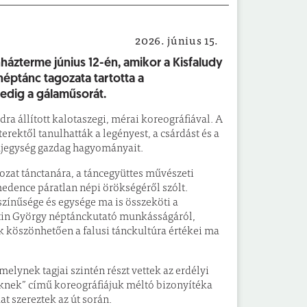
2026. június 15.
talános Iskola és Alapfokú Művészeti Iskola
házterme június 12-én, amikor a Kisfaludy
néptánc tagozata tartotta a
edig a gálaműsorát.
ra állított kalotaszegi, mérai koreográfiával. A
erektől tanulhatták a legényest, a csárdást és a
tájegység gazdag hagyományait.
zat tánctanára, a táncegyüttes művészeti
edence páratlan népi örökségéről szólt.
zínűsége és egysége ma is összeköti a
tin György néptánckutató munkásságáról,
 köszönhetően a falusi tánckultúra értékei ma
melynek tagjai szintén részt vettek az erdélyi
knek” című koreográfiájuk méltó bizonyítéka
t szereztek az út során.