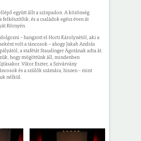
llépő együtt állt a színpadon. A közönség
felkészítőik, és a családok egész éven át
yát Környén.
dolgozni – hangzott el Horti Károlynétól, aki a
seként volt a táncosok – ahogy Jakab András
ályától, a stafétát Staudinger Ágotának adta át.
zzük, hogy mögöttünk áll, mindenben
jtásakor. Vikor Eszter, a Szivárvány
táncosok és a szülők számára, hiszen – mint
uk nélkül.