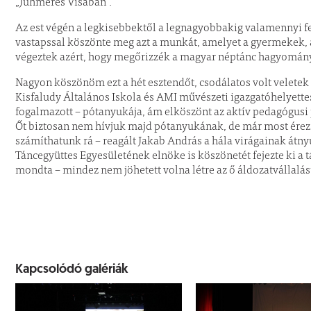
„Juhmérés Visában”.
Az est végén a legkisebbektől a legnagyobbakig valamennyi fe
vastapssal köszönte meg azt a munkát, amelyet a gyermekek, a 
végeztek azért, hogy megőrizzék a magyar néptánc hagyomán
Nagyon köszönöm ezt a hét esztendőt, csodálatos volt veletek 
Kisfaludy Általános Iskola és AMI művészeti igazgatóhelyette
fogalmazott – pótanyukája, ám elköszönt az aktív pedagógusi p
Őt biztosan nem hívjuk majd pótanyukának, de már most ére
számíthatunk rá – reagált Jakab András a hála virágainak átnyú
Táncegyüttes Egyesületének elnöke is köszönetét fejezte ki a 
mondta – mindez nem jöhetett volna létre az ő áldozatvállalás
Kapcsolódó galériák