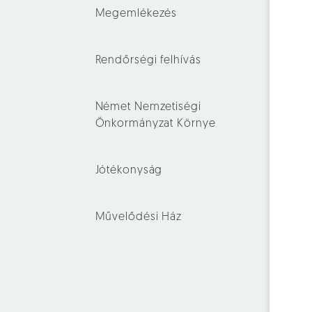
Megemlékezés
Rendőrségi felhívás
Német Nemzetiségi
Önkormányzat Környe
Jótékonyság
Művelődési Ház