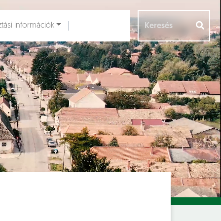
ztási információk
Aloldalak [
]