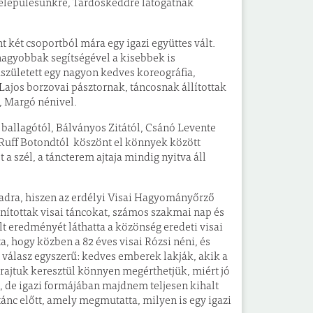
értelepülésünkre, Tardoskeddre látogatnak
 két csoportból mára egy igazi együttes vált.
nagyobbak segítségével a kisebbek is
született egy nagyon kedves koreográfia,
Lajos borzovai pásztornak, táncosnak állítottak
, Margó nénivel.
t ballagótól, Bálványos Zitától, Csánó Levente
, Ruff Botondtól köszönt el könnyek között
 a szél, a táncterem ajtaja mindig nyitva áll
padra, hiszen az erdélyi Visai Hagyományőrző
nítottak visai táncokat, számos szakmai nap és
lt eredményét láthatta a közönség eredeti visai
, hogy közben a 82 éves visai Rózsi néni, és
 A válasz egyszerű: kedves emberek lakják, akik a
ajtuk keresztül könnyen megérthetjük, miért jó
, de igazi formájában majdnem teljesen kihalt
 tánc előtt, amely megmutatta, milyen is egy igazi