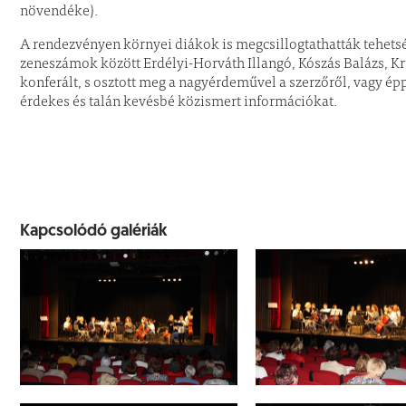
növendéke).
A rendezvényen környei diákok is megcsillogtathatták tehetsé
zeneszámok között Erdélyi-Horváth Illangó, Kószás Balázs, K
konferált, s osztott meg a nagyérdeművel a szerzőről, vagy 
érdekes és talán kevésbé közismert információkat.
Kapcsolódó galériák