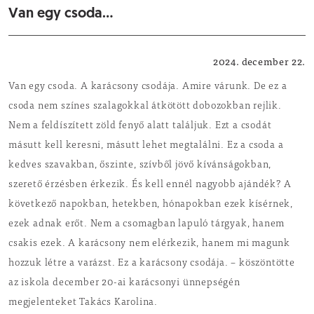
Van egy csoda…
Kisfaludy Mihály Általános Iskola és Alapfokú Művészeti Iskola
2024. december 22.
Van egy csoda. A karácsony csodája. Amire várunk. De ez a
csoda nem színes szalagokkal átkötött dobozokban rejlik.
Nem a feldíszített zöld fenyő alatt találjuk. Ezt a csodát
másutt kell keresni, másutt lehet megtalálni. Ez a csoda a
kedves szavakban, őszinte, szívből jövő kívánságokban,
szerető érzésben érkezik. És kell ennél nagyobb ajándék? A
következő napokban, hetekben, hónapokban ezek kísérnek,
ezek adnak erőt. Nem a csomagban lapuló tárgyak, hanem
csakis ezek. A karácsony nem elérkezik, hanem mi magunk
hozzuk létre a varázst. Ez a karácsony csodája. – köszöntötte
az iskola december 20-ai karácsonyi ünnepségén
megjelenteket Takács Karolina.