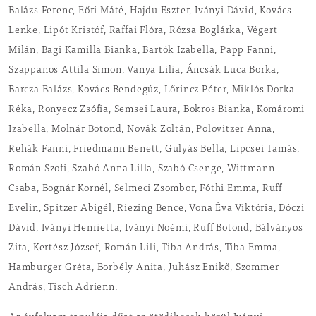
Balázs Ferenc, Eőri Máté, Hajdu Eszter, Iványi Dávid, Kovács
Lenke, Lipót Kristóf, Raffai Flóra, Rózsa Boglárka, Végert
Milán, Bagi Kamilla Bianka, Bartók Izabella, Papp Fanni,
Szappanos Attila Simon, Vanya Lilia, Áncsák Luca Borka,
Barcza Balázs, Kovács Bendegúz, Lőrincz Péter, Miklós Dorka
Réka, Ronyecz Zsófia, Semsei Laura, Bokros Bianka, Komáromi
Izabella, Molnár Botond, Novák Zoltán, Polovitzer Anna,
Rehák Fanni, Friedmann Benett, Gulyás Bella, Lipcsei Tamás,
Román Szofi, Szabó Anna Lilla, Szabó Csenge, Wittmann
Csaba, Bognár Kornél, Selmeci Zsombor, Fóthi Emma, Ruff
Evelin, Spitzer Abigél, Riezing Bence, Vona Éva Viktória, Dóczi
Dávid, Iványi Henrietta, Iványi Noémi, Ruff Botond, Bálványos
Zita, Kertész József, Román Lili, Tiba András, Tiba Emma,
Hamburger Gréta, Borbély Anita, Juhász Enikő, Szommer
András, Tisch Adrienn.