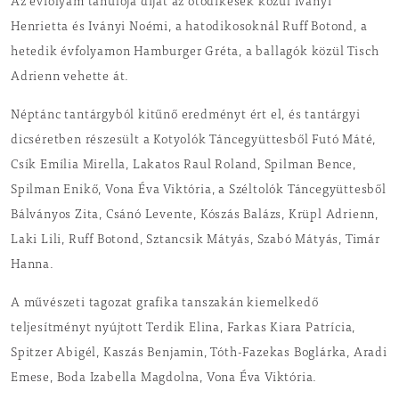
Az évfolyam tanulója díjat az ötödikesek közül Iványi
Henrietta és Iványi Noémi, a hatodikosoknál Ruff Botond, a
hetedik évfolyamon Hamburger Gréta, a ballagók közül Tisch
Adrienn vehette át.
Néptánc tantárgyból kitűnő eredményt ért el, és tantárgyi
dicséretben részesült a Kotyolók Táncegyüttesből Futó Máté,
Csík Emília Mirella, Lakatos Raul Roland, Spilman Bence,
Spilman Enikő, Vona Éva Viktória, a Széltolók Táncegyüttesből
Bálványos Zita, Csánó Levente, Kószás Balázs, Krüpl Adrienn,
Laki Lili, Ruff Botond, Sztancsik Mátyás, Szabó Mátyás, Timár
Hanna.
A művészeti tagozat grafika tanszakán kiemelkedő
teljesítményt nyújtott Terdik Elina, Farkas Kiara Patrícia,
Spitzer Abigél, Kaszás Benjamin, Tóth-Fazekas Boglárka, Aradi
Emese, Boda Izabella Magdolna, Vona Éva Viktória.