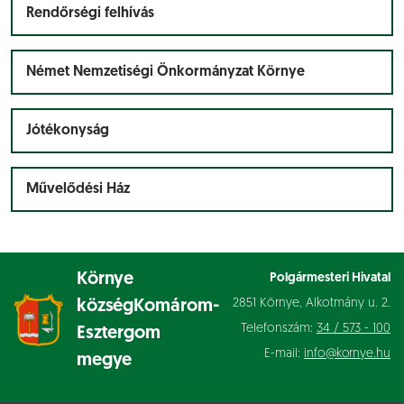
Rendőrségi felhívás
Német Nemzetiségi Önkormányzat Környe
Jótékonyság
Művelődési Ház
Környe
Polgármesteri Hivatal
2851 Környe, Alkotmány u. 2.
község
Komárom-
Telefonszám:
34 / 573 - 100
Esztergom
E-mail:
info@kornye.hu
megye