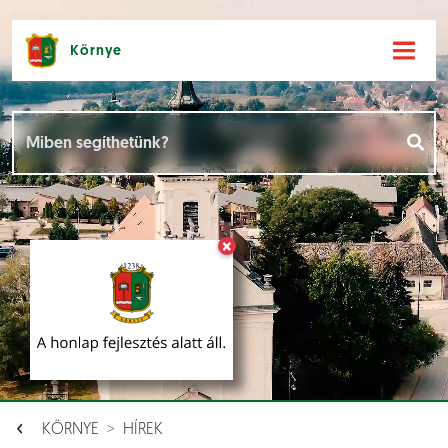
Környe
Hírek [
]
Események [
]
×
Dokumentumok [
]
Aloldalak [
]
KÖRNYE
HÍREK