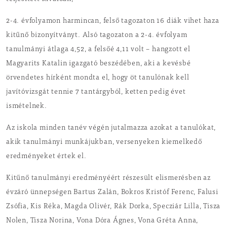
2-4. évfolyamon harmincan, felső tagozaton 16 diák vihet haza
kitűnő bizonyítványt. Alsó tagozaton a 2-4. évfolyam
tanulmányi átlaga 4,52, a felsőé 4,11 volt – hangzott el
Magyarits Katalin igazgató beszédében, aki a kevésbé
örvendetes hírként mondta el, hogy öt tanulónak kell
javítóvizsgát tennie 7 tantárgyból, ketten pedig évet
ismételnek.
Az iskola minden tanév végén jutalmazza azokat a tanulókat,
akik tanulmányi munkájukban, versenyeken kiemelkedő
eredményeket értek el.
Kitűnő tanulmányi eredményéért részesült elismerésben az
évzáró ünnepségen Bartus Zalán, Bokros Kristóf Ferenc, Falusi
Zsófia, Kis Réka, Magda Olivér, Rák Dorka, Specziár Lilla, Tisza
Nolen, Tisza Norina, Vona Dóra Ágnes, Vona Gréta Anna,