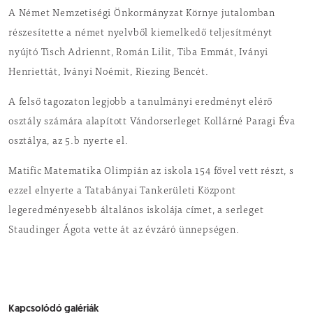
A Német Nemzetiségi Önkormányzat Környe jutalomban
részesítette a német nyelvből kiemelkedő teljesítményt
nyújtó Tisch Adriennt, Román Lilit, Tiba Emmát, Iványi
Henriettát, Iványi Noémit, Riezing Bencét.
A felső tagozaton legjobb a tanulmányi eredményt elérő
osztály számára alapított Vándorserleget Kollárné Paragi Éva
osztálya, az 5.b nyerte el.
Matific Matematika Olimpián az iskola 154 fővel vett részt, s
ezzel elnyerte a Tatabányai Tankerületi Központ
legeredményesebb általános iskolája címet, a serleget
Staudinger Ágota vette át az évzáró ünnepségen.
Kapcsolódó galériák