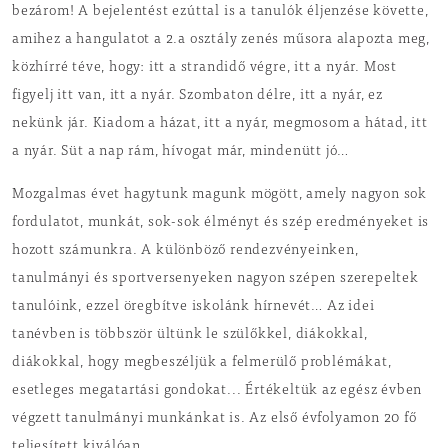
bezárom! A bejelentést ezúttal is a tanulók éljenzése követte,
amihez a hangulatot a 2.a osztály zenés műsora alapozta meg,
közhírré téve, hogy: itt a strandidő végre, itt a nyár. Most
figyelj itt van, itt a nyár. Szombaton délre, itt a nyár, ez
nekünk jár. Kiadom a házat, itt a nyár, megmosom a hátad, itt
a nyár. Süt a nap rám, hívogat már, mindenütt jó…
Mozgalmas évet hagytunk magunk mögött, amely nagyon sok
fordulatot, munkát, sok-sok élményt és szép eredményeket is
hozott számunkra. A különböző rendezvényeinken,
tanulmányi és sportversenyeken nagyon szépen szerepeltek
tanulóink, ezzel öregbítve iskolánk hírnevét… Az idei
tanévben is többször ültünk le szülőkkel, diákokkal,
diákokkal, hogy megbeszéljük a felmerülő problémákat,
esetleges megatartási gondokat... Értékeltük az egész évben
végzett tanulmányi munkánkat is. Az első évfolyamon 20 fő
teljesített kiválóan,