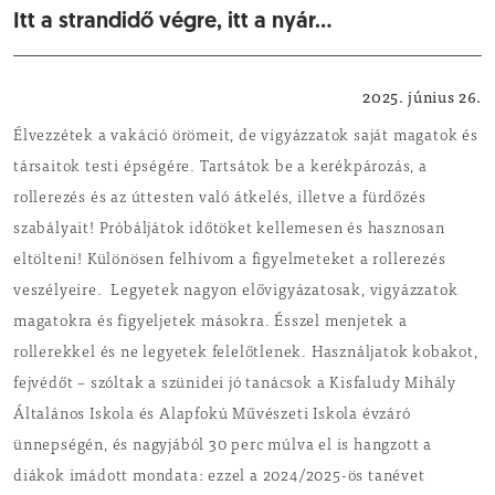
Itt a strandidő végre, itt a nyár…
Kisfaludy Mihály Általános Iskola és Alapfokú Művészeti Iskola
2025. június 26.
Élvezzétek a vakáció örömeit, de vigyázzatok saját magatok és
társaitok testi épségére. Tartsátok be a kerékpározás, a
rollerezés és az úttesten való átkelés, illetve a fürdőzés
szabályait! Próbáljátok időtöket kellemesen és hasznosan
eltölteni! Különösen felhívom a figyelmeteket a rollerezés
veszélyeire. Legyetek nagyon elővigyázatosak, vigyázzatok
magatokra és figyeljetek másokra. Ésszel menjetek a
rollerekkel és ne legyetek felelőtlenek. Használjatok kobakot,
fejvédőt – szóltak a szünidei jó tanácsok a Kisfaludy Mihály
Általános Iskola és Alapfokú Művészeti Iskola évzáró
ünnepségén, és nagyjából 30 perc múlva el is hangzott a
diákok imádott mondata: ezzel a 2024/2025-ös tanévet