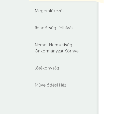
Megemlékezés
Rendőrségi felhívás
Német Nemzetiségi
Önkormányzat Környe
Jótékonyság
Művelődési Ház