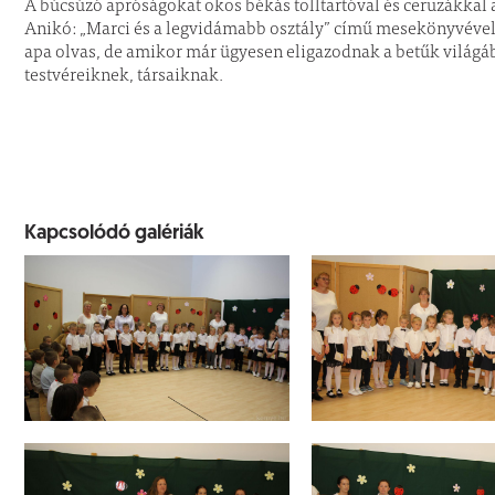
A búcsúzó apróságokat okos békás tolltartóval és ceruzákkal
Anikó: „Marci és a legvidámabb osztály” című mesekönyvével,
apa olvas, de amikor már ügyesen eligazodnak a betűk világ
testvéreiknek, társaiknak.
Kapcsolódó galériák