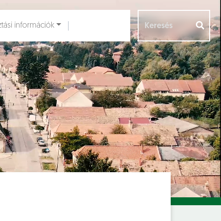
ztási információk
Aloldalak [
]