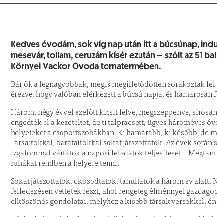
Kedves óvodám, sok víg nap után itt a búcsúnap, indul
mesevár, tollam, ceruzám kísér ezután – szólt az 51 b
Környei Vackor Óvoda tornatermében.
Bár ők a legnagyobbak, mégis megilletődötten sorakoztak fel a
érezve, hogy valóban elérkezett a búcsú napja, és hamarosan fel
Három, négy évvel ezelőtt kicsit félve, megszeppenve, sírósan
engedték el a kezeteket, de ti talpraesett, ügyes hároméves ó
helyeteket a csoportszobákban. Ki hamarabb, ki később, de m
Társaitokkal, barátaitokkal sokat játszottatok. Az évek során 
izgalommal vártátok a naposi feladatok teljesítését... Megtanu
ruhákat rendben a helyére tenni.
Sokat játszottatok, okosodtatok, tanultatok a három év alatt.
felfedezésen vettetek részt, ahol rengeteg élménnyel gazdagodt
elköszönés gondolatai, melyhez a kisebb társak versekkel, én