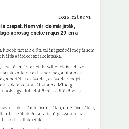
2026. május 31.
Vackor Óvoda és Bölcsőde
 a csapat. Nem vár ide már játék,
allagó apróság éneke május 29-én a
 kisebb társaik előtt, talán igazából még át sem
váltja a játékot az iskolatáska.
, nevetősen érkeztetek. Szüleitek is nehezen
vodások voltatok és hamar megtaláltátok a
egismertétek az óvodát, az óvoda rendjét.
sok- sok feladatot vállaltatok. Mindig
ltatok, egyedül felöltözni, az öltözőben a
 Nagyon sok kiránduláson, sétán, erdei óvodában,
atok – szóltak Pekár Zita főigazgatótól az
ekekkel csatlakoztak.