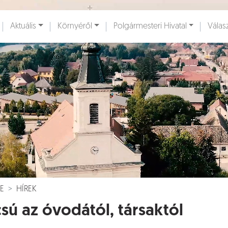
Ugrás a fő tartalomhoz
Aktuális
Környéről
Polgármesteri Hivatal
Válas
ények [
]
Dokumentumok [
]
E
HÍREK
sú az óvodától, társaktól