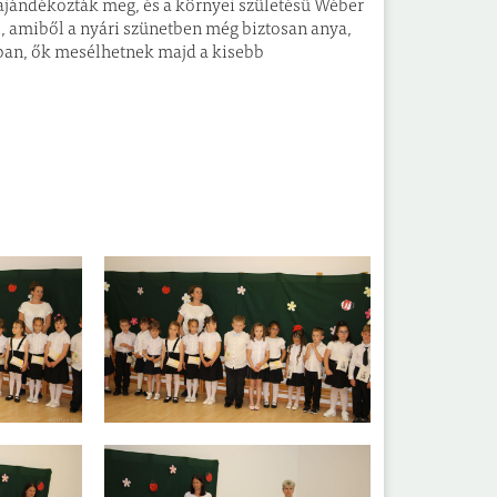
 ajándékozták meg, és a környei születésű Wéber
 amiből a nyári szünetben még biztosan anya,
ában, ők mesélhetnek majd a kisebb