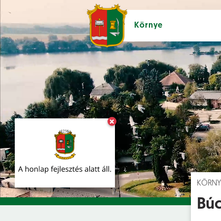
Környe
×
Hírek [
]
Esem
KÖRNY
Búc