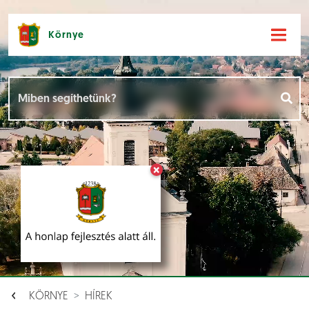
Környe
Hírek [
]
Események [
]
×
Dokumentumok [
]
Aloldalak [
]
KÖRNYE
HÍREK