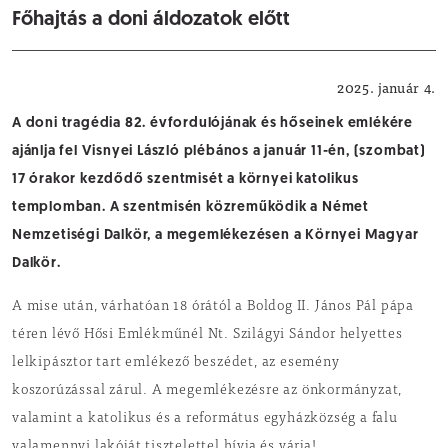
Főhajtás a doni áldozatok előtt
Megemlékezés
2025. január 4.
A doni tragédia 82. évfordulójának és hőseinek emlékére
ajánlja fel Visnyei László plébános a január 11-én, (szombat)
17 órakor kezdődő szentmisét a környei katolikus
templomban. A szentmisén közreműködik a Német
Nemzetiségi Dalkör, a megemlékezésen a Környei Magyar
Dalkör.
A mise után, várhatóan 18 órától a Boldog II. János Pál pápa
téren lévő Hősi Emlékműnél Nt. Szilágyi Sándor helyettes
lelkipásztor tart emlékező beszédet, az esemény
koszorúzással zárul. A megemlékezésre az önkormányzat,
valamint a katolikus és a református egyházközség a falu
valamennyi lakóját tisztelettel hívja és várja!