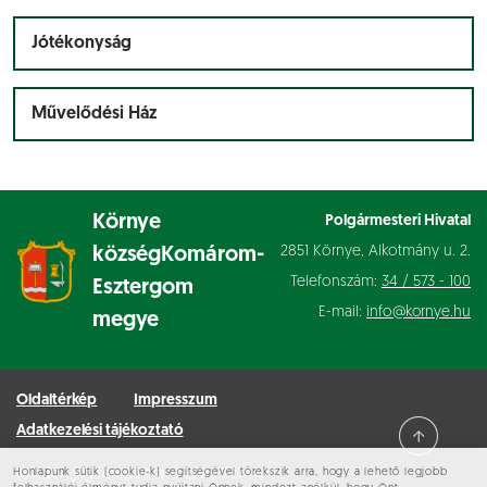
Jótékonyság
Művelődési Ház
Környe
Polgármesteri Hivatal
2851 Környe, Alkotmány u. 2.
község
Komárom-
Telefonszám:
34 / 573 - 100
Esztergom
E-mail:
info@kornye.hu
megye
Oldaltérkép
Impresszum
Adatkezelési tájékoztató
Honlapunk sütik (cookie-k) segítségével törekszik arra, hogy a lehető legjobb
Minden jog fenntartva © 2026 Környe