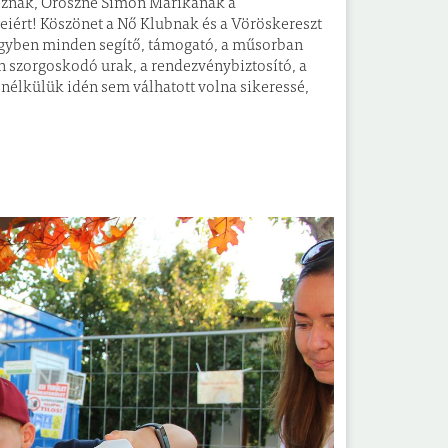
tusznak, Oroszné Simon Marikának a
eiért! Köszönet a Nő Klubnak és a Vöröskereszt
 egyben minden segítő, támogató, a műsorban
an szorgoskodó urak, a rendezvénybiztosító, a
 nélkülük idén sem válhatott volna sikeressé,