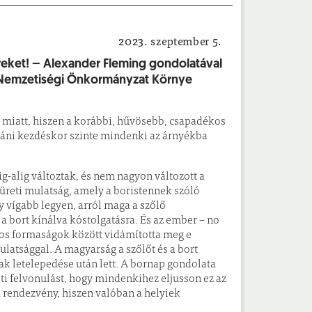
2023. szeptember 5.
Német Nemzetiségi Önkormányzat Környe
ereket! – Alexander Fleming gondolatával
et Nemzetiségi Önkormányzat Környe
 miatt, hiszen a korábbi, hűvösebb, csapadékos
utáni kezdéskor szinte mindenki az árnyékba
g-alig változtak, és nem nagyon változott a
üreti mulatság, amely a boristennek szóló
y vígabb legyen, arról maga a szőlő
a bort kínálva kóstolgatásra. És az ember – no
os formaságok között vidámította meg e
ulatsággal. A magyarság a szőlőt és a bort
ak letelepedése után lett. A bornap gondolata
i felvonulást, hogy mindenkihez eljusson ez az
 rendezvény, hiszen valóban a helyiek