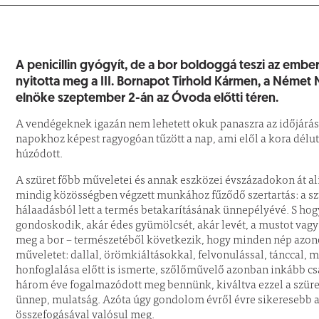
A penicillin gyógyít, de a bor boldoggá teszi az emb
nyitotta meg a III. Bornapot Tirhold Kármen, a Ném
elnöke szeptember 2-án az Óvoda előtti téren.
A vendégeknek igazán nem lehetett okuk panaszra az időjárás
napokhoz képest ragyogóan tűzött a nap, ami elől a kora dél
húzódott.
A szüret főbb műveletei és annak eszközei évszázadokon át ali
mindig közösségben végzett munkához fűződő szertartás: a sz
hálaadásból lett a termés betakarításának ünnepélyévé. S hog
gondoskodik, akár édes gyümölcsét, akár levét, a mustot vagy 
meg a bor – természetéből következik, hogy minden nép azon
műveletet: dallal, örömkiáltásokkal, felvonulással, tánccal, m
honfoglalása előtt is ismerte, szőlőművelő azonban inkább cs
három éve fogalmazódott meg bennünk, kiváltva ezzel a szüret
ünnep, mulatság. Azóta úgy gondolom évről évre sikeresebb a
összefogásával valósul meg.