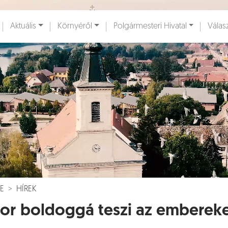
Ugrás a fő tartalomhoz
Aktuális
Környéről
Polgármesteri Hivatal
Válas
ények [
]
Dokumentumok [
]
E
HÍREK
or boldoggá teszi az emberek