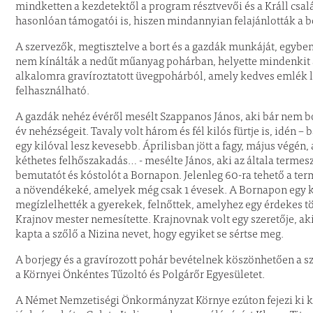
mindketten a kezdetektől a program résztvevői és a Králl csa
hasonlóan támogatói is, hiszen mindannyian felajánlották a b
A szervezők, megtisztelve a bort és a gazdák munkáját, egyben
nem kínálták a nedűt műanyag pohárban, helyette mindenkit ar
alkalomra gravíroztatott üvegpohárból, amely kedves emlék l
felhasználható.
A gazdák nehéz évéről mesélt Szappanos János, aki bár nem bor
év nehézségeit. Tavaly volt három és fél kilós fürtje is, idén –
egy kilóval lesz kevesebb. Áprilisban jött a fagy, május végén,
kéthetes felhőszakadás… - mesélte János, aki az általa termeszt
bemutatót és kóstolót a Bornapon. Jelenleg 60-ra tehető a te
a növendékeké, amelyek még csak 1 évesek. A Bornapon egy kü
megízlelhették a gyerekek, felnőttek, amelyhez egy érdekes tör
Krajnov mester nemesítette. Krajnovnak volt egy szeretője, aki
kapta a szőlő a Nizina nevet, hogy egyiket se sértse meg.
A borjegy és a gravírozott pohár bevételnek köszönhetően a s
a Környei Önkéntes Tűzoltó és Polgárőr Egyesületet.
A Német Nemzetiségi Önkormányzat Környe ezúton fejezi ki kö