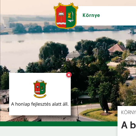
Környe
×
Hírek [
]
Esem
KÖRNY
A b