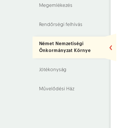
Megemlékezés
Rendőrségi felhívás
Német Nemzetiségi
Önkormányzat Környe
Jótékonyság
Művelődési Ház