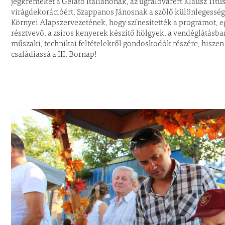
jégkrémekét a Gelato Italianonak, az ugrálóvárért Klausz Ti
virágdekorációért, Szappanos Jánosnak a szőlő különlegesség
Környei Alapszervezetének, hogy színesítették a programot,
résztvevő, a zsíros kenyerek készítő hölgyek, a vendéglátásb
műszaki, technikai feltételekről gondoskodók részére, hiszen
családiassá a III. Bornap!