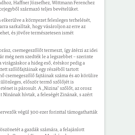
ládhoz, Haffner Józsefhez, Wittmann Ferenchez
orjegyből származó teljes bevételüket.
 elkerülve a környezet felesleges terhelését,
ra sarkalltak, hogy vásároljon az erre az
ehet, és jövőre természetesen ismét
ász, csemegeszőlőt termeszt, így átérzi az idei
 bár még nem szedték le a legszebbet – szerinte
 a virágzáskor a hideg eső, éréskor pedig a
ett szőlőfajtáinak egy részéből tartott
rmő csemegeszőlő fajtáinak száma és 40 körülire
lönleges, először termő szőlőjét is
ténet is párosult. A „Nizina” szőlőt, az orosz
t Ninának hívtak, a feleségét Zinának, s azért
zervezők végül 300 ezer forinttal támogathatták
szönetét a gazdák számára, a felajánlott