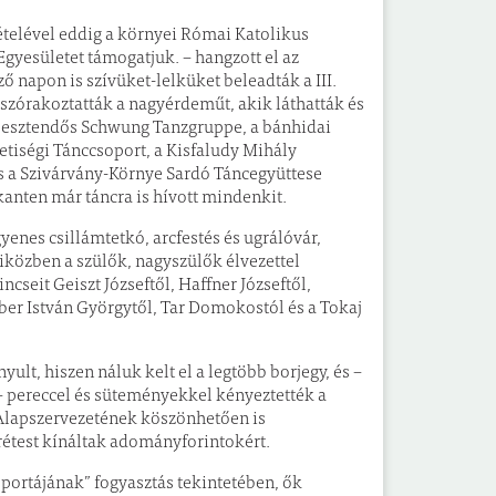
vételével eddig a környei Római Katolikus
Egyesületet támogatjuk. – hangzott el az
ző napon is szívüket-lelküket beleadták a III.
 szórakoztatták a nagyérdeműt, akik láthatták és
íz esztendős Schwung Tanzgruppe, a bánhidai
iségi Tánccsoport, a Kisfaludy Mihály
és a Szivárvány-Környe Sardó Táncegyüttese
anten már táncra is hívott mindenkit.
enes csillámtetkó, arcfestés és ugrálóvár,
iközben a szülők, nagyszülők élvezettel
incseit Geiszt Józseftől, Haffner Józseftől,
éber István Györgytől, Tar Domokostól és a Tokaj
yult, hiszen náluk kelt el a legtöbb borjegy, és –
e – pereccel és süteményekkel kényeztették a
Alapszervezetének köszönhetően is
 rétest kínáltak adományforintokért.
portájának” fogyasztás tekintetében, ők