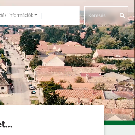
ztási információk
Aloldalak [
]
et…