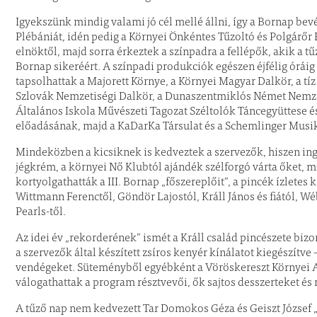
Igyekszünk mindig valami jó cél mellé állni, így a Bornap be
Plébániát, idén pedig a Környei Önkéntes Tűzoltó és Polgárőr 
elnöktől, majd sorra érkeztek a színpadra a fellépők, akik a tű
Bornap sikeréért. A színpadi produkciók egészen éjfélig óráig
tapsolhattak a Majorett Környe, a Környei Magyar Dalkör, a t
Szlovák Nemzetiségi Dalkör, a Dunaszentmiklós Német Nemzet
Általános Iskola Művészeti Tagozat Széltolók Táncegyüttese 
előadásának, majd a KaDarKa Társulat és a Schemlinger Musik
Mindeközben a kicsiknek is kedveztek a szervezők, hiszen ingy
jégkrém, a környei Nő Klubtól ajándék szélforgó várta őket, m
kortyolgathatták a III. Bornap „főszereplőit”, a pincék ízletes k
Wittmann Ferenctől, Göndör Lajostól, Králl János és fiától, W
Pearls-től.
Az idei év „rekorderének” ismét a Králl család pincészete bizon
a szervezők által készített zsíros kenyér kínálatot kiegészítv
vendégeket. Süteményből egyébként a Vöröskereszt Környei 
válogathattak a program résztvevői, ők sajtos desszerteket és
A tűző nap nem kedvezett Tar Domokos Géza és Geiszt József „