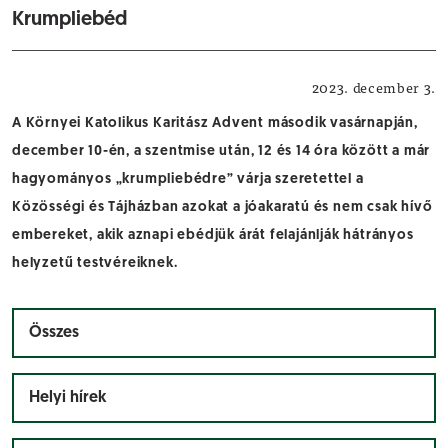
Krumpliebéd
Jótékonyság
2023. december 3.
A Környei Katolikus Karitász Advent második vasárnapján,
december 10-én, a szentmise után, 12 és 14 óra között a már
hagyományos „krumpliebédre” várja szeretettel a
Közösségi és Tájházban azokat a jóakaratú és nem csak hívő
embereket, akik aznapi ebédjük árát felajánlják hátrányos
helyzetű testvéreiknek.
Összes
Helyi hírek