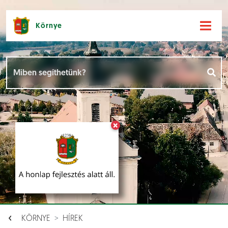
Környe
Hírek [
]
Események [
]
×
Dokumentumok [
]
Aloldalak [
]
KÖRNYE
HÍREK