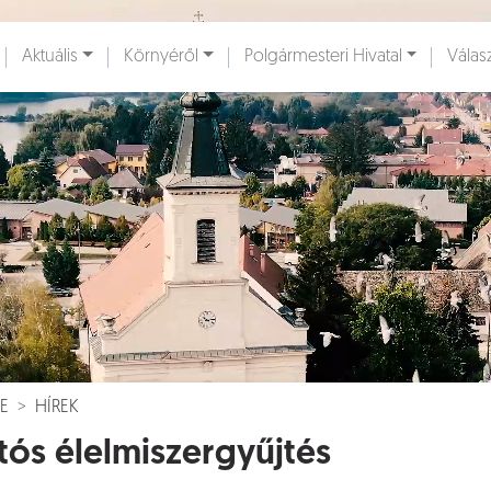
Ugrás a fő tartalomhoz
Aktuális
Környéről
Polgármesteri Hivatal
Válas
ények [
]
Dokumentumok [
]
E
HÍREK
tós élelmiszergyűjtés