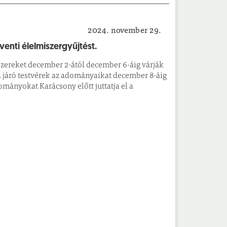
2024. november 29.
Jótékonyság
venti élelmiszergyűjtést.
iszereket december 2-ától december 6-áig várják
a járó testvérek az adományaikat december 8-áig
ományokat Karácsony előtt juttatja el a