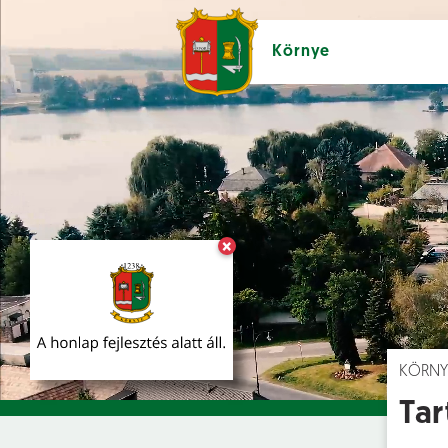
Környe
×
Hírek [
]
Esem
KÖRNY
Tar