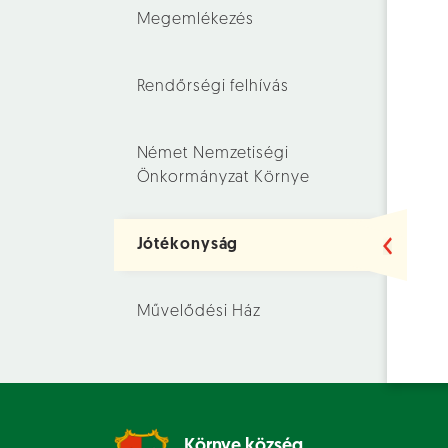
Megemlékezés
Rendőrségi felhívás
Német Nemzetiségi
Önkormányzat Környe
Jótékonyság
Művelődési Ház
Környe község