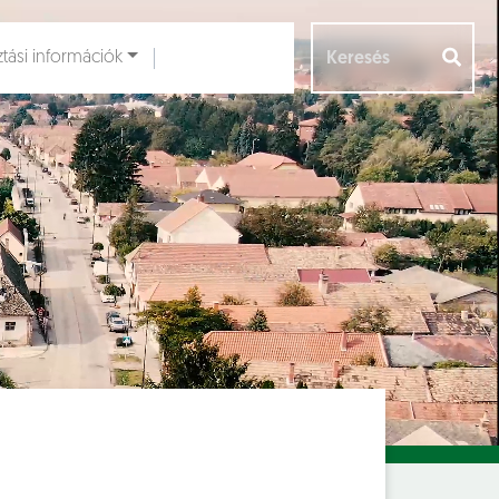
ztási információk
Aloldalak [
]