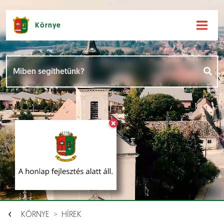
Környe
Hírek [
]
Események [
]
×
Dokumentumok [
]
Aloldalak [
]
KÖRNYE
HÍREK