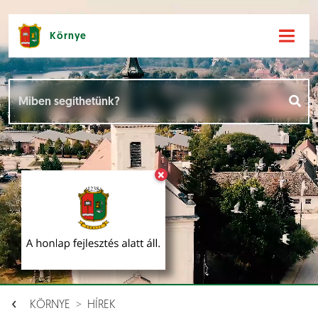
Környe
Hírek [
]
Események [
]
×
Dokumentumok [
]
Aloldalak [
]
KÖRNYE
HÍREK