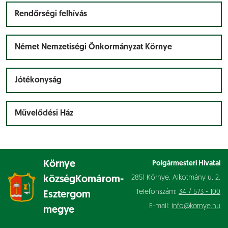
Rendőrségi felhívás
Német Nemzetiségi Önkormányzat Környe
Jótékonyság
Művelődési Ház
Környe
Polgármesteri Hivatal
2851 Környe, Alkotmány u. 2.
község
Komárom-
Telefonszám:
34 / 573 - 100
Esztergom
E-mail:
info@kornye.hu
megye