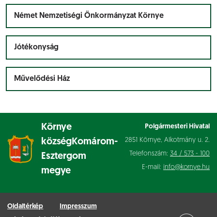
Német Nemzetiségi Önkormányzat Környe
Jótékonyság
Művelődési Ház
Környe
Polgármesteri Hivatal
2851 Környe, Alkotmány u. 2.
község
Komárom-
Telefonszám:
34 / 573 - 100
Esztergom
E-mail:
info@kornye.hu
megye
Oldaltérkép
Impresszum