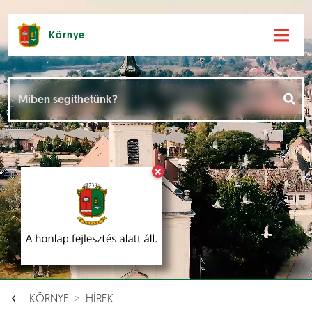
Környe
Hírek [
]
Események [
]
×
Dokumentumok [
]
Aloldalak [
]
KÖRNYE
HÍREK