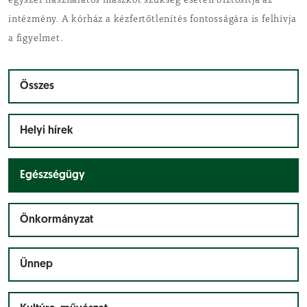
egyszer használatos maszkot szükség esetén biztosítja az
intézmény. A kórház a kézfertőtlenítés fontosságára is felhívja
a figyelmet.
Összes
Helyi hírek
Egészségügy
Önkormányzat
Ünnep