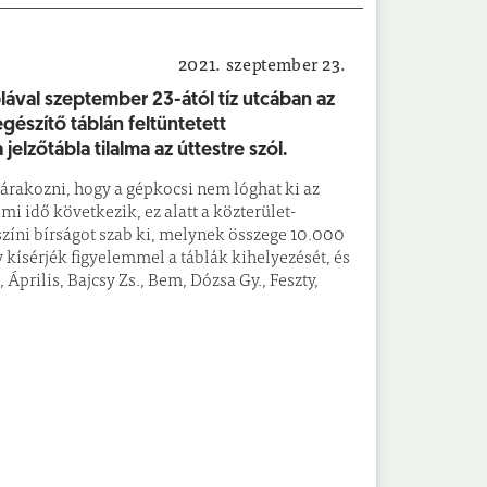
2021. szeptember 23.
Önkormányzat
blával szeptember 23-ától tíz utcában az
észítő táblán feltüntetett
jelzőtábla tilalma az úttestre szól.
árakozni, hogy a gépkocsi nem lóghat ki az
lmi idő következik, ez alatt a közterület-
színi bírságot szab ki, melynek összege 10.000
y kísérjék figyelemmel a táblák kihelyezését, és
 Április, Bajcsy Zs., Bem, Dózsa Gy., Feszty,