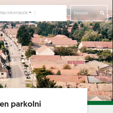
ztási információk
Aloldalak [
]
sten parkolni