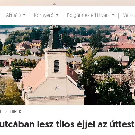
Ugrás a fő tartalomhoz
Aktuális
Környéről
Polgármesteri Hivatal
Válas
ények [
]
Dokumentumok [
]
E
HÍREK
 utcában lesz tilos éjjel az útte