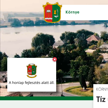
Környe
×
Hírek [
]
Esem
KÖRNY
Tíz