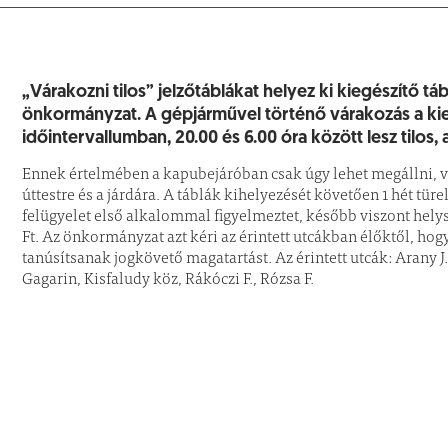
„Várakozni tilos” jelzőtáblákat helyez ki kiegészítő tá
önkormányzat. A gépjárművel történő várakozás a kieg
időintervallumban, 20.00 és 6.00 óra között lesz tilos, a 
Ennek értelmében a kapubejáróban csak úgy lehet megállni, v
úttestre és a járdára. A táblák kihelyezését követően 1 hét türe
felügyelet első alkalommal figyelmeztet, később viszont hely
Ft. Az önkormányzat azt kéri az érintett utcákban élőktől, hog
tanúsítsanak jogkövető magatartást. Az érintett utcák: Arany J.,
Gagarin, Kisfaludy köz, Rákóczi F., Rózsa F.