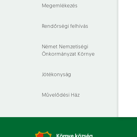
Megemlékezés
Rendőrségi felhívás
Német Nemzetiségi
Önkormányzat Környe
Jótékonyság
Művelődési Ház
Környe község