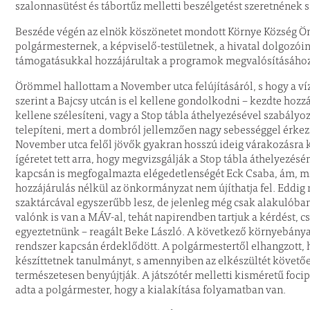
szalonnasütést és tábortűz melletti beszélgetést szeretnének s
Beszéde végén az elnök köszönetet mondott Környe Község 
polgármesternek, a képviselő-testületnek, a hivatal dolgozó
támogatásukkal hozzájárultak a programok megvalósításához
Örömmel hallottam a November utca felújításáról, s hogy a ví
szerint a Bajcsy utcán is el kellene gondolkodni – kezdte hoz
kellene szélesíteni, vagy a Stop tábla áthelyezésével szabályo
telepíteni, mert a dombról jellemzően nagy sebességgel érke
November utca felől jövők gyakran hosszú ideig várakozásra
ígéretet tett arra, hogy megvizsgálják a Stop tábla áthelyezésé
kapcsán is megfogalmazta elégedetlenségét Eck Csaba, ám, mi
hozzájárulás nélkül az önkormányzat nem újíthatja fel. Eddig n
szaktárcával egyszerűbb lesz, de jelenleg még csak alakulóban
valónk is van a MÁV-al, tehát napirendben tartjuk a kérdést, 
egyeztetnünk – reagált Beke László. A következő környebánya
rendszer kapcsán érdeklődött. A polgármestertől elhangzott
készíttetnek tanulmányt, s amennyiben az elkészültét követőe
természetesen benyújtják. A játszótér melletti kisméretű focip
adta a polgármester, hogy a kialakítása folyamatban van.