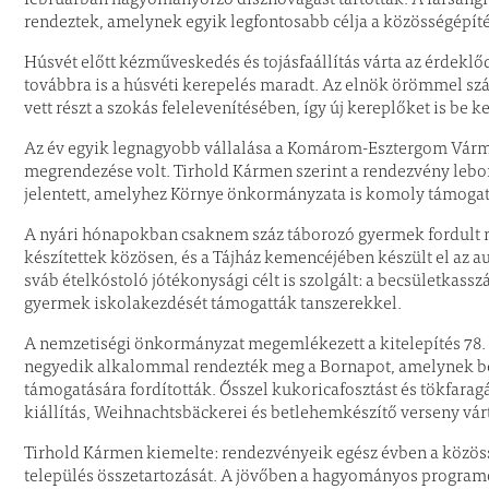
rendeztek, amelynek egyik legfontosabb célja a közösségépíté
Húsvét előtt kézműveskedés és tojásfaállítás várta az érdek
továbbra is a húsvéti kerepelés maradt. Az elnök örömmel szá
vett részt a szokás felelevenítésében, így új kereplőket is be ke
Az év egyik legnagyobb vállalása a Komárom-Esztergom Várm
megrendezése volt. Tirhold Kármen szerint a rendezvény lebony
jelentett, amelyhez Környe önkormányzata is komoly támogatá
A nyári hónapokban csaknem száz táborozó gyermek fordult me
készítettek közösen, és a Tájház kemencéjében készült el az a
sváb ételkóstoló jótékonysági célt is szolgált: a becsületkassz
gyermek iskolakezdését támogatták tanszerekkel.
A nemzetiségi önkormányzat megemlékezett a kitelepítés 78. 
negyedik alkalommal rendezték meg a Bornapot, amelynek bev
támogatására fordították. Ősszel kukoricafosztást és tökfara
kiállítás, Weihnachtsbäckerei és betlehemkészítő verseny vár
Tirhold Kármen kiemelte: rendezvényeik egész évben a közössé
település összetartozását. A jövőben a hagyományos programo