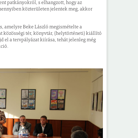
ent patkányokról, s elhangzott, hogy az
mennyiben közterületen jelentek meg, akkor
rdés, amelyre Beke László megismételte a
közösségi tér, könyvtár, (helytörténeti) kiállító
 el a tervpályázat kiírása, tehát jelenleg még
ció.