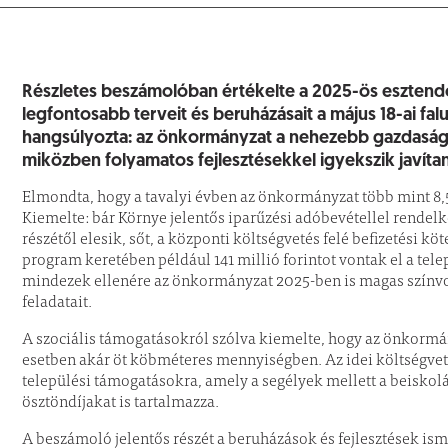
Részletes beszámolóban értékelte a 2025-ös esztendőt
legfontosabb terveit és beruházásait a május 18-ai fa
hangsúlyozta: az önkormányzat a nehezebb gazdasági 
miközben folyamatos fejlesztésekkel igyekszik javíta
Elmondta, hogy a tavalyi évben az önkormányzat több mint 8,5 
Kiemelte: bár Környe jelentős iparűzési adóbevétellel rendelk
részétől elesik, sőt, a központi költségvetés felé befizetési k
program keretében például 141 millió forintot vontak el a te
mindezek ellenére az önkormányzat 2025-ben is magas színvon
feladatait.
A szociális támogatásokról szólva kiemelte, hogy az önkormány
esetben akár öt köbméteres mennyiségben. Az idei költségveté
települési támogatásokra, amely a segélyek mellett a beiskol
ösztöndíjakat is tartalmazza.
A beszámoló jelentős részét a beruházások és fejlesztések isme