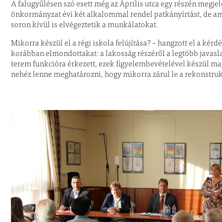
A falugyűlésen szó esett még az Április utca egy részén megjel
önkormányzat évi két alkalommal rendel patkányírtást, de a
soron kívül is elvégeztetik a munkálatokat.
Mikorra készül el a régi iskola felújítása? – hangzott el a ké
korábban elmondottakat: a lakosság részéről a legtöbb javaslat 
terem funkcióra érkezett, ezek figyelembevételével készül majd
nehéz lenne meghatározni, hogy mikorra zárul le a rekonstruk