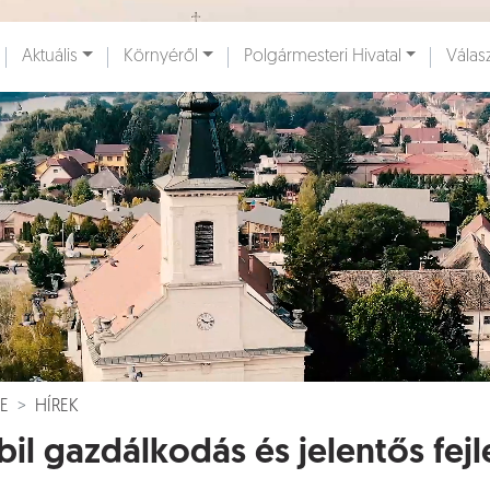
Ugrás a fő tartalomhoz
Aktuális
Környéről
Polgármesteri Hivatal
Válas
ények [
]
Dokumentumok [
]
E
HÍREK
bil gazdálkodás és jelentős fe