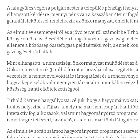
A falugyűlés végén a polgármester a település pénzügyi helyzeté
elhangzott kérdésre: mennyi pénz van a kasszában? Mint fogalm
garantált lekötéssel rendelkezik az önkormányzat, emellett mi
Az elmúlt év eseményeiről és a jövő terveiről számolt be T
Környe elnöke is. Beszédében hangsúlyozta: a gazdasági nehéz
ellenére a közösség összefogása példaértékű volt, s ennek
gazdag évet zárhattak.
Mint elhangzott, a nemzetiségi önkormányzat működését az á
Önkormányzatának 3 millió forintos hozzájárulása segítette, 
vezetését, a német nyelvoktatás támogatását és a rendezvények
hogy a képviselők valamennyien társadalmi munkában végzik f
közösség iránti elkötelezettségből.
Tirhold Kármen hangsúlyozta: céljuk, hogy a hagyományokat 
fontos helyszíne a Tájház, amely ma már nem csupán kiállítóté
interaktív foglalkozások, valamint hagyományőrző programok 
ismertségre tett szert, tavaly 16, és idén is már több látogatóc
Az elmúlt év során számos hagyományőrző programot szervezte
februárban hagyományőrző disznóvágást tartottak. A farsangi i