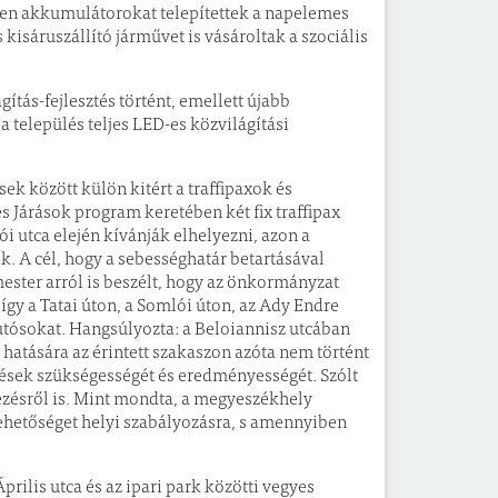
en akkumulátorokat telepítettek a napelemes
sáruszállító járművet is vásároltak a szociális
gítás-fejlesztés történt, emellett újabb
a település teljes LED-es közvilágítási
ek között külön kitért a traffipaxok és
 Járások program keretében két fix traffipax
i utca elején kívánják elhelyezni, azon a
k. A cél, hogy a sebességhatár betartásával
ester arról is beszélt, hogy az önkormányzat
 így a Tatai úton, a Somlói úton, az Ady Endre
utósokat. Hangsúlyozta: a Beloiannisz utcában
hatására az érintett szakaszon azóta nem történt
ztések szükségességét és eredményességét. Szólt
ezésről is. Mint mondta, a megyeszékhely
lehetőséget helyi szabályozásra, s amennyiben
Április utca és az ipari park közötti vegyes