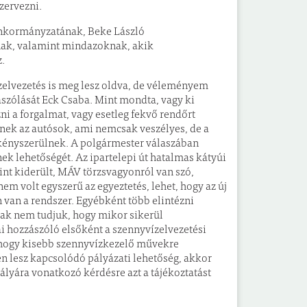
zervezni.
Önkormányzatának, Beke László
inak, valamint mindazoknak, akik
.
zelvezetés is meg lesz oldva, de véleményem
zászólását Eck Csaba. Mint mondta, vagy ki
zni a forgalmat, vagy esetleg fekvő rendőrt
znek az autósok, ami nemcsak veszélyes, de a
 kényszerülnek. A polgármester válaszában
nek lehetőségét. Az ipartelepi út hatalmas kátyúi
nt kiderült, MÁV törzsvagyonról van szó,
em volt egyszerű az egyeztetés, lehet, hogy az új
 van a rendszer. Egyébként több elintézni
csak nem tudjuk, hogy mikor sikerül
i hozzászóló elsőként a szennyvízelvezetési
, hogy kisebb szennyvízkezelő művekre
n lesz kapcsolódó pályázati lehetőség, akkor
ályára vonatkozó kérdésre azt a tájékoztatást