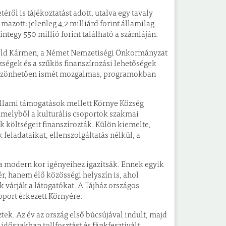
ről is tájékoztatást adott, utalva egy tavaly
azott: jelenleg 4,2 milliárd forint államilag
ntegy 550 millió forint található a számláján.
irhold Kármen, a Német Nemzetiségi Önkormányzat
ségek és a szűkös finanszírozási lehetőségek
 köszönhetően ismét mozgalmas, programokban
llami támogatások mellett Környe Község
amelyből a kulturális csoportok szakmai
 költségeit finanszírozták. Külön kiemelte,
eladataikat, ellenszolgáltatás nélkül, a
a modern kor igényeihez igazítsák. Ennek egyik
r, hanem élő közösségi helyszín is, ahol
várják a látogatókat. A Tájház országos
soport érkezett Környére.
k. Az év az ország első búcsújával indult, majd
dőszakban tollfosztást és fánkfesztivált