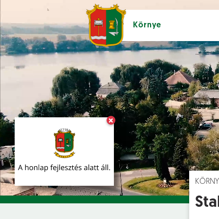
Környe
×
Hírek [
]
Esem
KÖRNY
Sta