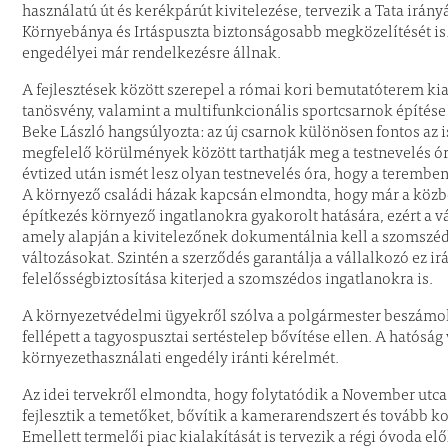
használatú út és kerékpárút kivitelezése, tervezik a Tata irá
Környebánya és Irtáspuszta biztonságosabb megközelítését is
engedélyei már rendelkezésre állnak.
A fejlesztések között szerepel a római kori bemutatóterem ki
tanösvény, valamint a multifunkcionális sportcsarnok építés
Beke László hangsúlyozta: az új csarnok különösen fontos az 
megfelelő körülmények között tarthatják meg a testnevelés ór
évtized után ismét lesz olyan testnevelés óra, hogy a terembe
A környező családi házak kapcsán elmondta, hogy már a közbe
építkezés környező ingatlanokra gyakorolt hatására, ezért a v
amely alapján a kivitelezőnek dokumentálnia kell a szomszédo
változásokat. Szintén a szerződés garantálja a vállalkozó ez irá
felelősségbiztosítása kiterjed a szomszédos ingatlanokra is.
A környezetvédelmi ügyekről szólva a polgármester beszámolt
fellépett a tagyospusztai sertéstelep bővítése ellen. A hatóság 
környezethasználati engedély iránti kérelmét.
Az idei tervekről elmondta, hogy folytatódik a November utca 
fejlesztik a temetőket, bővítik a kamerarendszert és tovább 
Emellett termelői piac kialakítását is tervezik a régi óvoda el