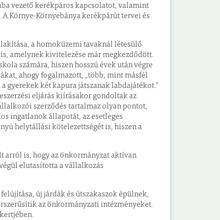
nyába vezető kerékpáros kapcsolatot, valamint
. A Környe-Környebánya kerékpárút tervei és
alakítása, a homoküzemi tavaknál létesülő
e is, amelynek kivitelezése már megkezdődött.
iskola számára, hiszen hosszú évek után végre
ákat, ahogy fogalmazott, „több, mint másfél
n a gyerekek két kapura játszanak labdajátékot.”
szerzési eljárás kiírásakor gondoltak az
állalkozói szerződés tartalmaz olyan pontot,
s ingatlanok állapotát, az esetleges
nyú helytállási kötelezettségét is, hiszen a
 arról is, hogy az önkormányzat aktívan
végül elutasította a vállalkozás
felújítása, új járdák és útszakaszok épülnek,
korszerűsítik az önkormányzati intézményeket.
őkertjében.