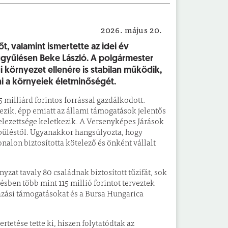
2026. május 20.
Önkormányzat
, valamint ismertette az idei év
lugyűlésen Beke László. A polgármester
környezet ellenére is stabilan működik,
ni a környeiek életminőségét.
milliárd forintos forrással gazdálkodott.
ezik, épp emiatt az állami támogatások jelentős
ötelezettsége keletkezik. A Versenyképes Járások
lepüléstől. Ugyanakkor hangsúlyozta, hogy
alon biztosította kötelező és önként vállalt
zat tavaly 80 családnak biztosított tűzifát, sok
sben több mint 115 millió forintot terveztek
ázási támogatásokat és a Bursa Hungarica
rtetése tette ki, hiszen folytatódtak az