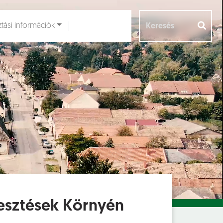
ztási információk
Aloldalak [
]
jlesztések Környén