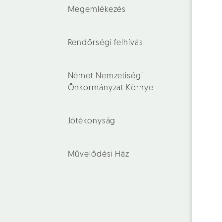
Megemlékezés
Rendőrségi felhívás
Német Nemzetiségi
Önkormányzat Környe
Jótékonyság
Művelődési Ház