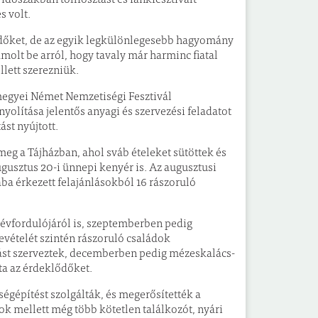
s volt.
lődőket, de az egyik legkülönlegesebb hagyomány
molt be arról, hogy tavaly már harminc fiatal
llett szerezniük.
egyei Német Nemzetiségi Fesztivál
olítása jelentős anyagi és szervezési feladatot
st nyújtott.
g a Tájházban, ahol sváb ételeket sütöttek és
ugusztus 20-i ünnepi kenyér is. Az augusztusi
ába érkezett felajánlásokból 16 rászoruló
évfordulójáról is, szeptemberben pedig
ételét szintén rászoruló családok
gást szerveztek, decemberben pedig mézeskalács-
ta az érdeklődőket.
gépítést szolgálták, és megerősítették a
k mellett még több kötetlen találkozót, nyári