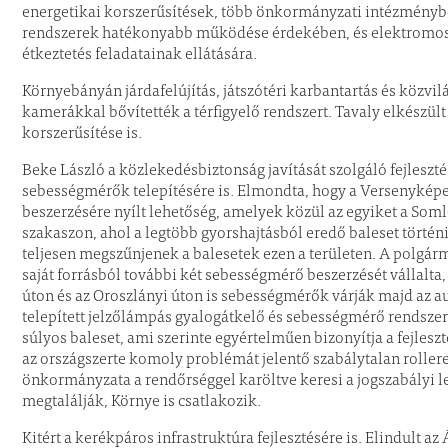
energetikai korszerűsítések, több önkormányzati intézményb
rendszerek hatékonyabb működése érdekében, és elektromos ki
étkeztetés feladatainak ellátására.
Környebányán járdafelújítás, játszótéri karbantartás és közvilá
kamerákkal bővítették a térfigyelő rendszert. Tavaly elkészült 
korszerűsítése is.
Beke László a közlekedésbiztonság javítását szolgáló fejlesztés
sebességmérők telepítésére is. Elmondta, hogy a Versenyképes
beszerzésére nyílt lehetőség, amelyek közül az egyiket a Somló
szakaszon, ahol a legtöbb gyorshajtásból eredő baleset történi
teljesen megszűnjenek a balesetek ezen a területen. A polgárm
saját forrásból további két sebességmérő beszerzését vállalta,
úton és az Oroszlányi úton is sebességmérők várják majd az a
telepített jelzőlámpás gyalogátkelő és sebességmérő rendszer 
súlyos baleset, ami szerinte egyértelműen bizonyítja a fejles
az országszerte komoly problémát jelentő szabálytalan roller
önkormányzata a rendőrséggel karöltve keresi a jogszabályi 
megtalálják, Környe is csatlakozik.
Kitért a kerékpáros infrastruktúra fejlesztésére is. Elindult az 