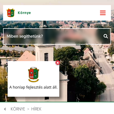
Környe
Hírek [
]
Események [
]
×
Dokumentumok [
]
Aloldalak [
]
KÖRNYE
HÍREK