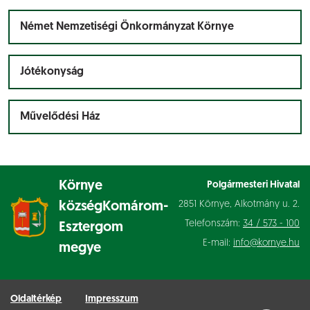
Német Nemzetiségi Önkormányzat Környe
Jótékonyság
Művelődési Ház
Környe
Polgármesteri Hivatal
2851 Környe, Alkotmány u. 2.
község
Komárom-
Telefonszám:
34 / 573 - 100
Esztergom
E-mail:
info@kornye.hu
megye
Oldaltérkép
Impresszum