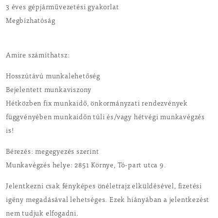
3 éves gépjárművezetési gyakorlat
Megbízhatóság
Amire számíthatsz:
Hosszútávú munkalehetőség
Bejelentett munkaviszony
Hétközben fix munkaidő, önkormányzati rendezvények
függvényében munkaidőn túli és/vagy hétvégi munkavégzés
is!
Bérezés: megegyezés szerint
Munkavégzés helye: 2851 Környe, Tó-part utca 9.
Jelentkezni csak fényképes önéletrajz elküldésével, fizetési
igény megadásával lehetséges. Ezek hiányában a jelentkezést
nem tudjuk elfogadni.