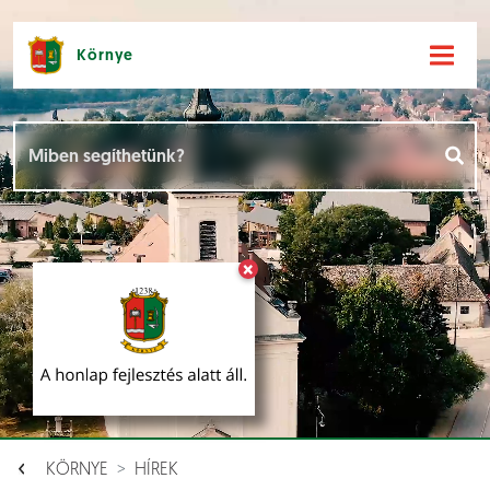
Környe
Hírek [
]
Események [
]
×
Dokumentumok [
]
Aloldalak [
]
KÖRNYE
HÍREK