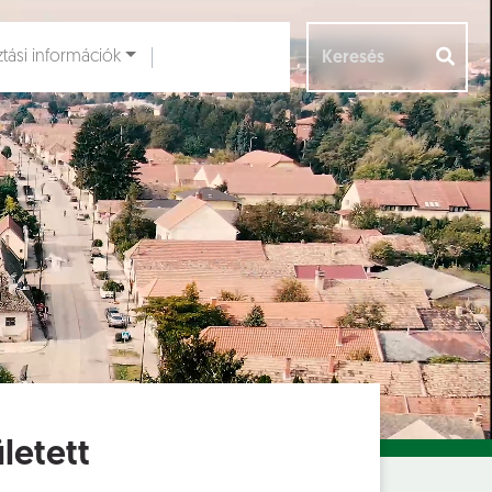
ztási információk
Aloldalak [
]
letett