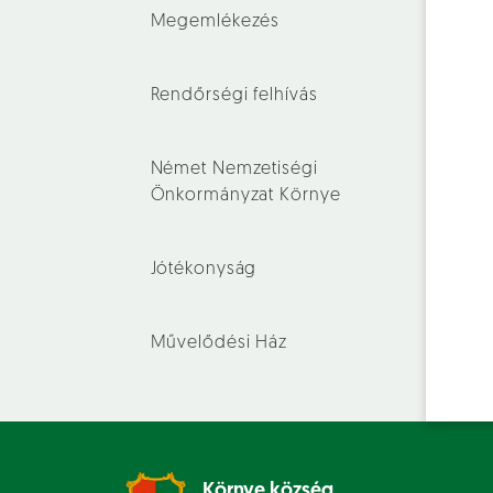
Megemlékezés
Rendőrségi felhívás
Német Nemzetiségi
Önkormányzat Környe
Jótékonyság
Művelődési Ház
Környe község