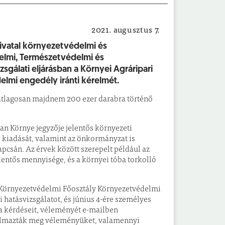
2021. augusztus 7.
Önkormányzat
vatal környezetvédelmi és
elmi, Természetvédelmi és
sgálati eljárásban a Környei Agráripari
mi engedély iránti kérelmét.
s átlagosan majdnem 200 ezer darabra történő
ban Környe jegyzője jelentős környezeti
 kiadását, valamint az önkormányzat is
kapcsán. Az érvek között szerepelt például az
lentős mennyisége, és a környei tóba torkolló
Környezetvédelmi Főosztály Környezetvédelmi
 hatásvizsgálatot, és június 4-ére személyes
 a kérdéseit, véleményét e-mailben
galmazták meg véleményüket, valamennyi