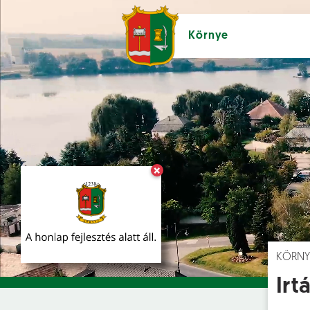
Környe
×
Hírek [
]
Esem
KÖRNY
Irt