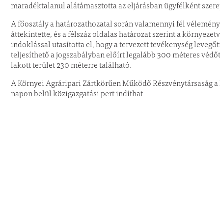
maradéktalanul alátámasztotta az eljárásban ügyfélként szer
A főosztály a határozathozatal során valamennyi fél véleményét
áttekintette, és a félszáz oldalas határozat szerint a környeze
indoklással utasította el, hogy a tervezett tevékenység leveg
teljesíthető a jogszabályban előírt legalább 300 méteres védő
lakott terület 230 méterre található.
A Környei Agráripari Zártkörűen Működő Részvénytársaság a h
napon belül közigazgatási pert indíthat.