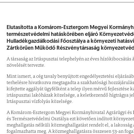
Elutasította a Komárom-Esztergom Megyei Kormányhi
természetvédelmi hatáskörében eljáró Környezetvéd
Hulladékgazdálkodási Főosztálya a környezeti hatásviz
Zártkörűen Működő Részvénytársaság környezetvédel
A társaság az Irtáspusztai telephelyén az éves hízókibocsátá
növelését tervezte.
Mint ismert, a cég tavaly benyújtott engedélyeztetési eljárásá
terhelésre hivatkozva megtagadta a szakhatósági hozzájárulás
kifejtette aggályát ügyfélként a telep ilyen mérvű fejlesztése 
irtáspusztai lakóházak közelsége, a keletkezendő hígtrágya je
Irtáspusztai vízfolyás közelsége.
A Komárom-Esztergom Megyei Kormányhivatal Agrárügyi és 
és Természetvédelmi Osztálya ezt követően indított környezeti
meghallgatás nélküli közmeghallgatást rendelt el, a lakosság
fogalmazhatta meg. A közmeghallgatásra összesen 53-an fo