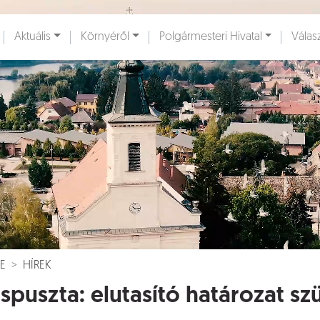
Ugrás a fő tartalomhoz
Aktuális
Környéről
Polgármesteri Hivatal
Válas
ények [
]
Dokumentumok [
]
E
HÍREK
áspuszta: elutasító határozat szü