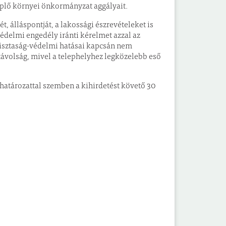
eplő környei önkormányzat aggályait.
, álláspontját, a lakossági észrevételeket is
tvédelmi engedély iránti kérelmet azzal az
őtisztaság-védelmi hatásai kapcsán nem
távolság, mivel a telephelyhez legközelebb eső
atározattal szemben a kihirdetést követő 30