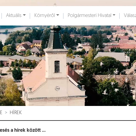
Ugrás a fő tartalomhoz
Aktuális
Környéről
Polgármesteri Hivatal
Válas
ények [
]
Dokumentumok [
]
E
HÍREK