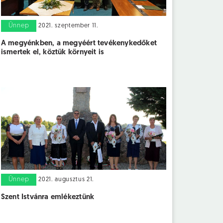
Ünnep
2021. szeptember 11.
A megyénkben, a megyéért tevékenykedőket
ismertek el, köztük környeit is
Ünnep
2021. augusztus 21.
Szent Istvánra emlékeztünk