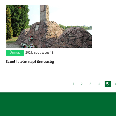
Ünnep
2021. augusztus 18.
Szent István napi ünnepség
5
1
2
3
4