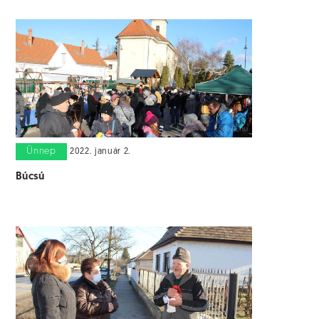
Ünnep
2022. január 2.
Búcsú