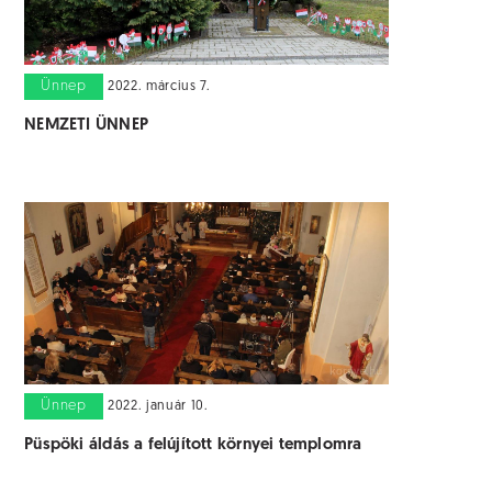
Ünnep
2022. március 7.
NEMZETI ÜNNEP
Ünnep
2022. január 10.
Püspöki áldás a felújított környei templomra