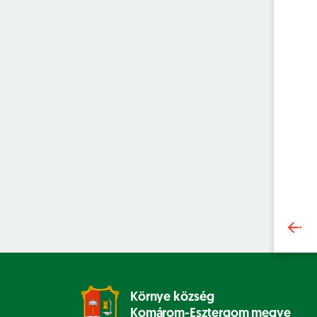
Környe község
Komárom-Esztergom megye