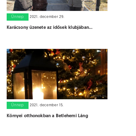
Ünnep
2021. december 29.
Karácsony üzenete az idősek klubjában…
Ünnep
2021. december 15.
Környei otthonokban a Betlehemi Láng