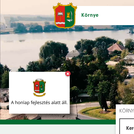
Környe
×
Hírek [
]
Esem
KÖRNY