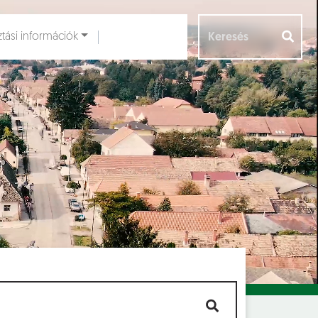
ztási információk
Aloldalak [
]