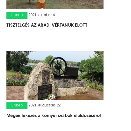
Ünnep
2021. október 4.
TISZTELGÉS AZ ARADI VÉRTANÚK ELŐTT
Ünnep
2021. augusztus 22.
Megemlékezés a környei svábok elüldözéséről