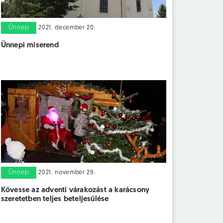
Ünnep
2021. december 20.
Ünnepi miserend
Ünnep
2021. november 29.
Kövesse az adventi várakozást a karácsony
szeretetben teljes beteljesülése