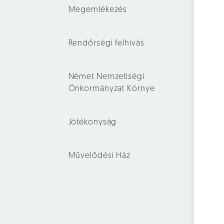
Megemlékezés
Rendőrségi felhívás
Német Nemzetiségi
Önkormányzat Környe
Jótékonyság
Művelődési Ház