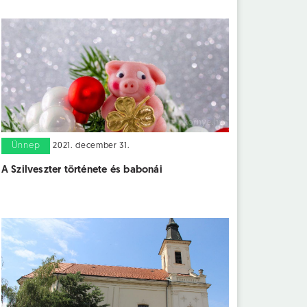
Ünnep
2021. december 31.
A Szilveszter története és babonái