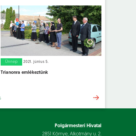
Ünnep
2021. június 5.
Trianonra emlékeztünk
6
Polgármesteri Hivatal
2851 Környe, Alkotmány u. 2.