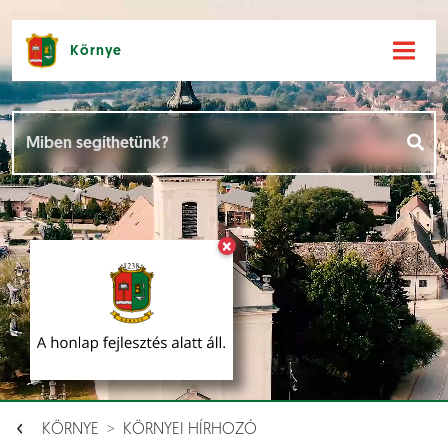
Környe
Hírek [
]
Események [
]
×
Dokumentumok [
]
Aloldalak [
]
KÖRNYE
KÖRNYEI HÍRHOZÓ