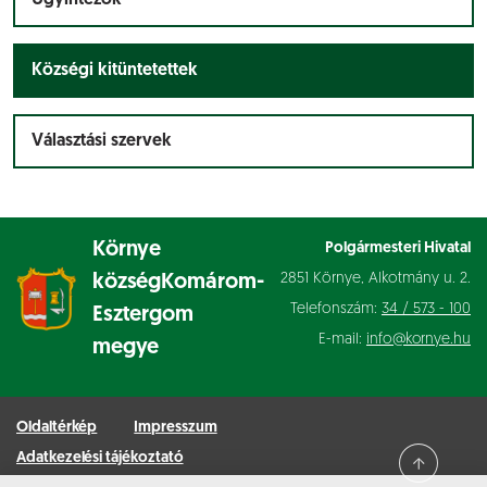
Ügyintézők
Községi kitüntetettek
Választási szervek
Környe
Polgármesteri Hivatal
2851 Környe, Alkotmány u. 2.
község
Komárom-
Telefonszám:
34 / 573 - 100
Esztergom
E-mail:
info@kornye.hu
megye
Oldaltérkép
Impresszum
Adatkezelési tájékoztató