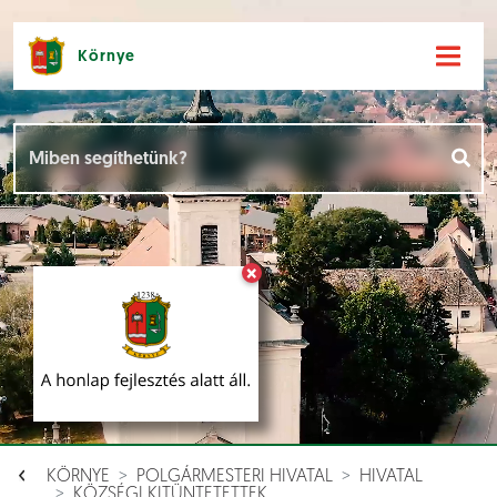
Környe
Hírek [
]
Események [
]
×
Dokumentumok [
]
Aloldalak [
]
KÖRNYE
POLGÁRMESTERI HIVATAL
HIVATAL
KÖZSÉGI KITÜNTETETTEK