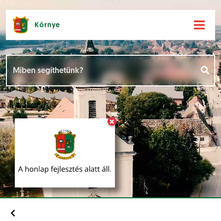
Környe
Hírek [
]
Események [
]
×
Dokumentumok [
]
Aloldalak [
]