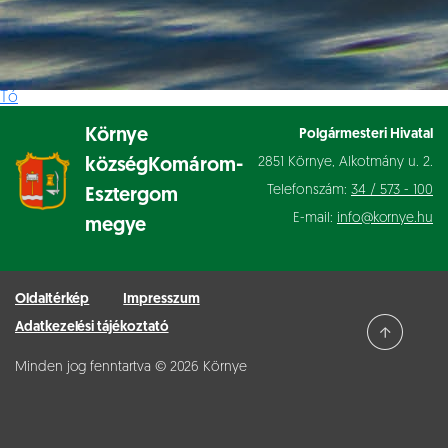
Tó
Környe
Polgármesteri Hivatal
2851 Környe, Alkotmány u. 2.
község
Komárom-
Telefonszám:
34 / 573 - 100
Esztergom
E-mail:
info@kornye.hu
megye
Oldaltérkép
Impresszum
Adatkezelési tájékoztató
Minden jog fenntartva © 2026 Környe