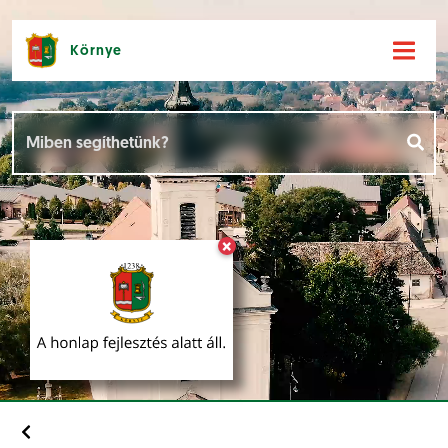
Környe
Hírek [
]
Események [
]
×
Dokumentumok [
]
Aloldalak [
]