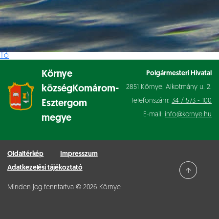
Tó
Környe
Polgármesteri Hivatal
2851 Környe, Alkotmány u. 2.
község
Komárom-
Telefonszám:
34 / 573 - 100
Esztergom
E-mail:
info@kornye.hu
megye
Oldaltérkép
Impresszum
Adatkezelési tájékoztató
Minden jog fenntartva © 2026 Környe