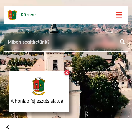
Környe
Hírek [
]
Események [
]
×
Dokumentumok [
]
Aloldalak [
]