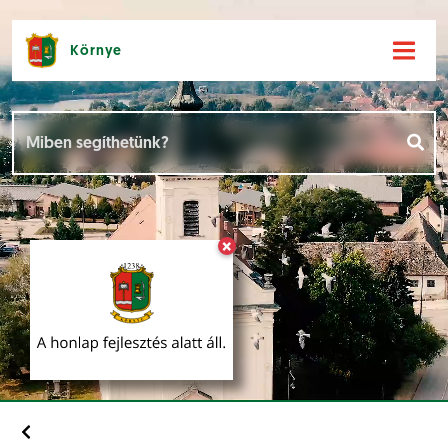
Környe
Hírek [
]
Események [
]
×
Dokumentumok [
]
Aloldalak [
]