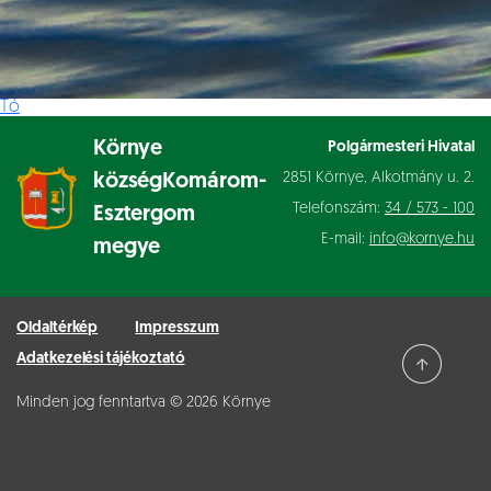
Tó
Környe
Polgármesteri Hivatal
2851 Környe, Alkotmány u. 2.
község
Komárom-
Telefonszám:
34 / 573 - 100
Esztergom
E-mail:
info@kornye.hu
megye
Oldaltérkép
Impresszum
Adatkezelési tájékoztató
Minden jog fenntartva © 2026 Környe