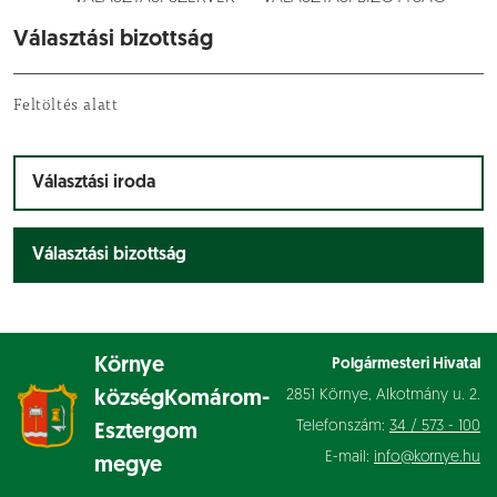
Választási bizottság
Feltöltés alatt
Választási iroda
Választási bizottság
Környe
Polgármesteri Hivatal
2851 Környe, Alkotmány u. 2.
község
Komárom-
Telefonszám:
34 / 573 - 100
Esztergom
E-mail:
info@kornye.hu
megye