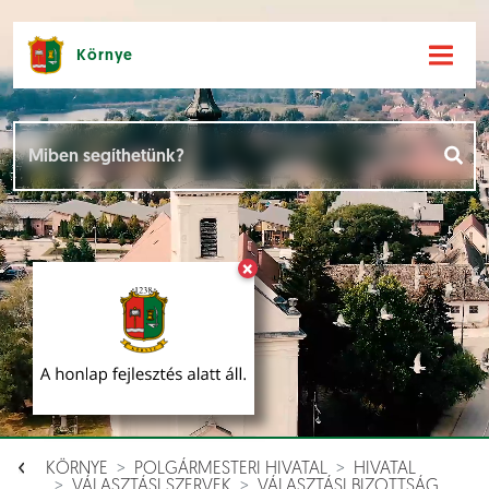
Környe
Hírek [
]
Események [
]
×
Dokumentumok [
]
Aloldalak [
]
KÖRNYE
POLGÁRMESTERI HIVATAL
HIVATAL
VÁLASZTÁSI SZERVEK
VÁLASZTÁSI BIZOTTSÁG