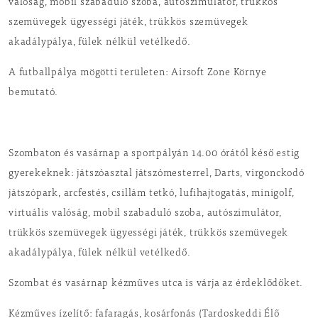
valóság, mobil szabaduló szoba, autószimulátor, trükkös
szemüvegek ügyességi játék, trükkös szemüvegek
akadálypálya, fülek nélkül vetélkedő.
A futballpálya mögötti területen: Airsoft Zone Környe
bemutató.
Szombaton és vasárnap a sportpályán 14.00 órától késő estig
gyerekeknek: játszóasztal játszómesterrel, Darts, virgonckodó
játszópark, arcfestés, csillám tetkó, lufihajtogatás, minigolf,
virtuális valóság, mobil szabaduló szoba, autószimulátor,
trükkös szemüvegek ügyességi játék, trükkös szemüvegek
akadálypálya, fülek nélkül vetélkedő.
Szombat és vasárnap kézműves utca is várja az érdeklődőket.
Kézműves ízelítő: fafaragás, kosárfonás (Tardoskeddi Élő