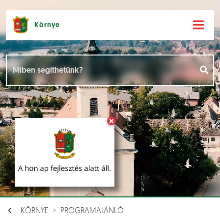
Környe
Hírek [
]
Események [
]
×
Dokumentumok [
]
Aloldalak [
]
KÖRNYE
PROGRAMAJÁNLÓ