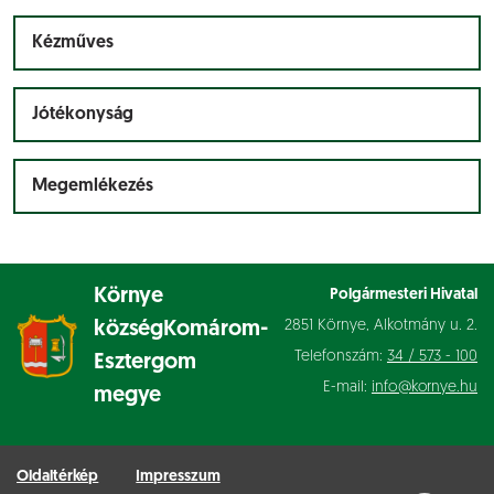
Kézműves
Jótékonyság
Megemlékezés
Környe
Polgármesteri Hivatal
2851 Környe, Alkotmány u. 2.
község
Komárom-
Telefonszám:
34 / 573 - 100
Esztergom
E-mail:
info@kornye.hu
megye
Oldaltérkép
Impresszum