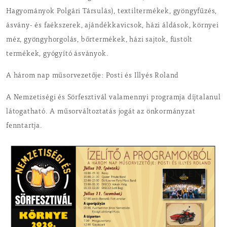
Hagyományok Polgári Társulás), textiltermékek, gyöngyfűzés,
ásvány- és faékszerek, ajándékkavicsok, házi áldások, környei
méz, gyöngyhorgolás, bőrtermékek, házi sajtok, füstölt
termékek, gyógyító ásványok.
A három nap műsorvezetője: Posti és Illyés Roland
A Nemzetiségi és Sörfesztivál valamennyi programja díjtalanul
látogatható. A műsorváltoztatás jogát az önkormányzat
fenntartja.